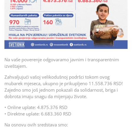
Na vaše poverenje odgovaramo javnim i transparentnim
izveštajem.
Zahvaljujući vašoj velikodušnoj podršci tokom ovog
mubarek mjeseca, ukupno je prikupljeno 11.558.736 RSD!
Zajedno smo još jednom pokazali da solidarnost, briga i
dobrota imaju snagu da mijenjaju živote.
• Online uplate: 4.875.376 RSD
• Direktne uplate: 6.683.360 RSD
Na osnovu ovih sredstava smo: