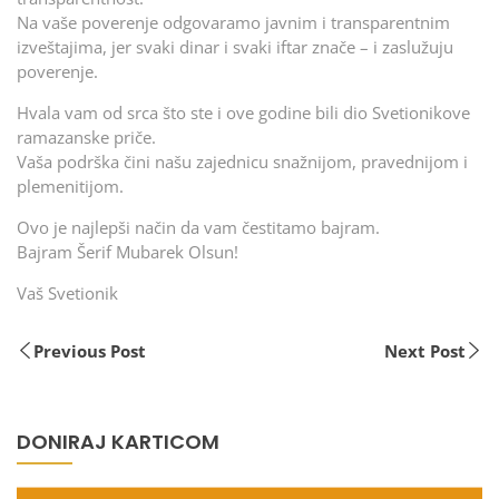
Na vaše poverenje odgovaramo javnim i transparentnim
izveštajima, jer svaki dinar i svaki iftar znače – i zaslužuju
poverenje.
Hvala vam od srca što ste i ove godine bili dio Svetionikove
ramazanske priče.
Vaša podrška čini našu zajednicu snažnijom, pravednijom i
plemenitijom.
Ovo je najlepši način da vam čestitamo bajram.
Bajram Šerif Mubarek Olsun!
Vaš Svetionik
Previous Post
Next Post
DONIRAJ KARTICOM