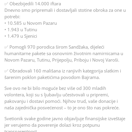
✅ Obezbijedili 14.000 iftara
Dnevno smo pripremali i dostavljali stotine obroka za one u
potrebi:
• 10.585 u Novom Pazaru
• 1.943 u Tutinu
• 1.479 u Sjenici
✅ Pomogli 970 porodica širom Sandžaka, dijeleći
humanitarne pakete sa osnovnim životnim namirnicama u
Novom Pazaru, Tutinu, Prijepolju, Priboju i Novoj Varoši.
✅ Obradovali 160 mališana iz ranjivih kategorija slatkim i
šarenim poklon paketićima povodom Bajrama.
Sve ovo ne bi bilo moguće bez više od 300 mladih
volontera, koji su s ljubavlju učestvovali u pripremi,
pakovanju i dostavi pomoći. Njihov trud, vaše donacije i
naša zajednička posvećenost – to je ono što nas pokreće.
Svetionik svake godine javno objavljuje finansijske izveštaje
jer verujemo da poverenje dolazi kroz potpunu
transparentnost.