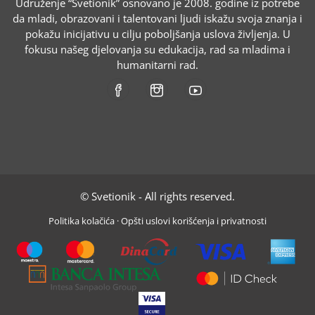
Udruženje “Svetionik” osnovano je 2008. godine iz potrebe
da mladi, obrazovani i talentovani ljudi iskažu svoja znanja i
pokažu inicijativu u cilju poboljšanja uslova življenja. U
fokusu našeg djelovanja su edukacija, rad sa mladima i
humanitarni rad.
© Svetionik - All rights reserved.
Politika kolačića
·
Opšti uslovi korišćenja i privatnosti