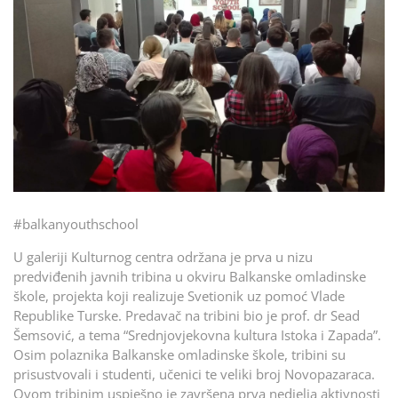
#balkanyouthschool
U galeriji Kulturnog centra održana je prva u nizu
predviđenih javnih tribina u okviru Balkanske omladinske
škole, projekta koji realizuje Svetionik uz pomoć Vlade
Republike Turske. Predavač na tribini bio je prof. dr Sead
Šemsović, a tema “Srednjovjekovna kultura Istoka i Zapada”.
Osim polaznika Balkanske omladinske škole, tribini su
prisustvovali i studenti, učenici te veliki broj Novopazaraca.
Ovom tribinim uspješno je završena prva nedjelja aktivnosti