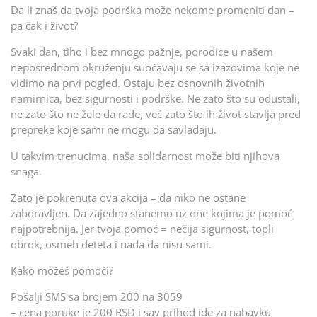
Da li znaš da tvoja podrška može nekome promeniti dan –
pa čak i život?
Svaki dan, tiho i bez mnogo pažnje, porodice u našem
neposrednom okruženju suočavaju se sa izazovima koje ne
vidimo na prvi pogled. Ostaju bez osnovnih životnih
namirnica, bez sigurnosti i podrške. Ne zato što su odustali,
ne zato što ne žele da rade, već zato što ih život stavlja pred
prepreke koje sami ne mogu da savladaju.
U takvim trenucima, naša solidarnost može biti njihova
snaga.
Zato je pokrenuta ova akcija – da niko ne ostane
zaboravljen. Da zajedno stanemo uz one kojima je pomoć
najpotrebnija. Jer tvoja pomoć = nečija sigurnost, topli
obrok, osmeh deteta i nada da nisu sami.
Kako možeš pomoći?
Pošalji SMS sa brojem 200 na 3059
– cena poruke je 200 RSD i sav prihod ide za nabavku