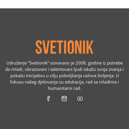
Udruženje “Svetionik” osnovano je 2008. godine iz potrebe
da mladi, obrazovani i talentovani ljudi iskažu svoja znanja i
pokažu inicijativu u cilju poboljšanja uslova življenja. U
fokusu našeg djelovanja su edukacija, rad sa mladima i
humanitarni rad.