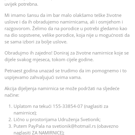
uvijek potrebna.
Mi imamo šansu da im bar malo olakšamo teške životne
uslove i da ih obradujemo namirnicama, ali i osmjehom i
razgovorom. Želimo da na porodice u potrebi gledamo kao
na dio sopstvene, velike porodice, koja nije u mogućnosti da
se sama izbori za bolje uslove.
Obradujmo ih zajedno! Doniraj za životne namirnice koje se
dijele svakog mjeseca, tokom cijele godine.
Petnaest godina unazad se trudimo da im pomognemo i to
uspijevamo zahvaljujući svima vama.
Akcija dijeljenja namirnica se može podržati na sljedeće
načine:
Uplatom na tekući 155-33854-07 (naglasiti za
namirnice);
Lično u prostorijama Udruženja Svetionik;
Putem PayPala na svetionik@hotmail.rs (obavezno
naglasiti ZA NAMIRNICE);