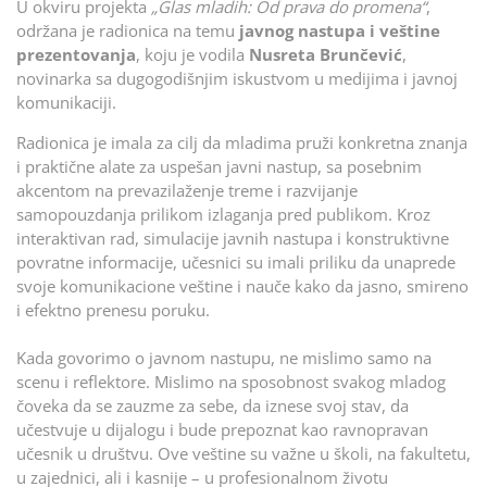
U okviru projekta
„Glas mladih: Od prava do promena“
,
održana je radionica na temu
javnog nastupa i veštine
prezentovanja
, koju je vodila
Nusreta Brunčević
,
novinarka sa dugogodišnjim iskustvom u medijima i javnoj
komunikaciji.
Radionica je imala za cilj da mladima pruži konkretna znanja
i praktične alate za uspešan javni nastup, sa posebnim
akcentom na prevazilaženje treme i razvijanje
samopouzdanja prilikom izlaganja pred publikom. Kroz
interaktivan rad, simulacije javnih nastupa i konstruktivne
povratne informacije, učesnici su imali priliku da unaprede
svoje komunikacione veštine i nauče kako da jasno, smireno
i efektno prenesu poruku.
Kada govorimo o javnom nastupu, ne mislimo samo na
scenu i reflektore. Mislimo na sposobnost svakog mladog
čoveka da se zauzme za sebe, da iznese svoj stav, da
učestvuje u dijalogu i bude prepoznat kao ravnopravan
učesnik u društvu. Ove veštine su važne u školi, na fakultetu,
u zajednici, ali i kasnije – u profesionalnom životu