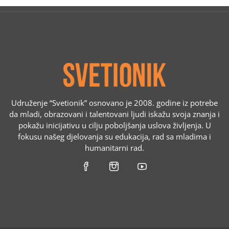
Udruženje “Svetionik” osnovano je 2008. godine iz potrebe
da mladi, obrazovani i talentovani ljudi iskažu svoja znanja i
pokažu inicijativu u cilju poboljšanja uslova življenja. U
fokusu našeg djelovanja su edukacija, rad sa mladima i
humanitarni rad.