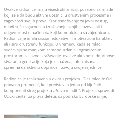
Ovakve radionice imaju višestruki značaj, posebno za mlade
koji žele da budu aktivni učesnici u društvenim procesima i
zagovarači svojih prava. Kroz osnaživanje za javni nastup,
mladi stiču sigurnost u izražavanju svojih stavova, ali i
odgovornost u načinu na koji komuniciraju sa zajednicom.
Radionica je imala snažan edukativni i motivacioni karakter,
ali i širu društvenu funkciju. U vremenu kada se mladi
suočavaju sa manjkom samopouzdanja i ograničenim
prostorom za javno izražavanje, ovakve aktivnosti doprinose
stvaranju generacije koja je osnažena, informisana i
spremna da aktivno doprinosi razvoju svoje zajednice.
Radionica je realizovana u okviru projekta „Glas mladih: Od
prava do promena“, koji predstavlja jednu od ključnih
komponenti šireg projekta „Prava mladih“. Projekat sprovodi
Užički centar za prava deteta, uz podršku Evropske unije.