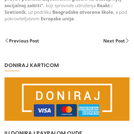
socijalnoj zaštiti“
, koji sprovode udruženja
Reakt
i
Svetionik
, uz podršku
Beogradske otvorene škole
, a pod
pokroviteljstvom
Evropske unije
.
Previous Post
Next Post
DONIRAJ KARTICOM
ILI DONIRAJ PAYPALOM OVDE