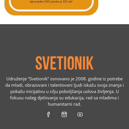
Udruženje “Svetionik” osnovano je 2008. godine iz potrebe
da mladi, obrazovani i talentovani ljudi iskažu svoja znanja i
pokažu inicijativu u cilju poboljšanja uslova življenja. U
fokusu našeg djelovanja su edukacija, rad sa mladima i
humanitarni rad.