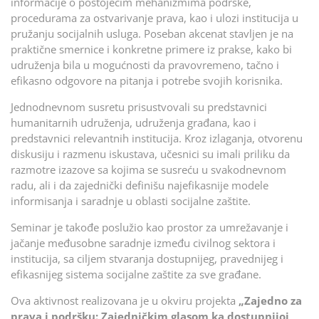
informacije o postojećim mehanizmima podrške,
procedurama za ostvarivanje prava, kao i ulozi institucija u
pružanju socijalnih usluga. Poseban akcenat stavljen je na
praktične smernice i konkretne primere iz prakse, kako bi
udruženja bila u mogućnosti da pravovremeno, tačno i
efikasno odgovore na pitanja i potrebe svojih korisnika.
Jednodnevnom susretu prisustvovali su predstavnici
humanitarnih udruženja, udruženja građana, kao i
predstavnici relevantnih institucija. Kroz izlaganja, otvorenu
diskusiju i razmenu iskustava, učesnici su imali priliku da
razmotre izazove sa kojima se susreću u svakodnevnom
radu, ali i da zajednički definišu najefikasnije modele
informisanja i saradnje u oblasti socijalne zaštite.
Seminar je takođe poslužio kao prostor za umrežavanje i
jačanje međusobne saradnje između civilnog sektora i
institucija, sa ciljem stvaranja dostupnijeg, pravednijeg i
efikasnijeg sistema socijalne zaštite za sve građane.
Ova aktivnost realizovana je u okviru projekta
„Zajedno za
prava i podršku: Zajedničkim glasom ka dostupnijoj