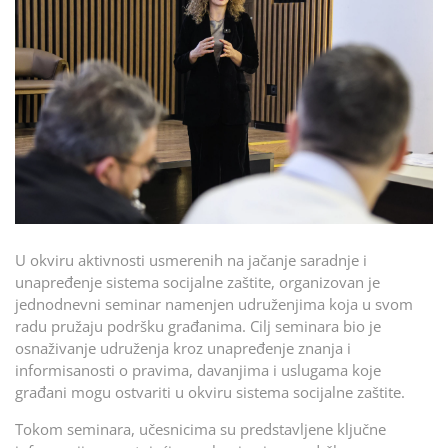
U okviru aktivnosti usmerenih na jačanje saradnje i
unapređenje sistema socijalne zaštite, organizovan je
jednodnevni seminar namenjen udruženjima koja u svom
radu pružaju podršku građanima. Cilj seminara bio je
osnaživanje udruženja kroz unapređenje znanja i
informisanosti o pravima, davanjima i uslugama koje
građani mogu ostvariti u okviru sistema socijalne zaštite.
Tokom seminara, učesnicima su predstavljene ključne