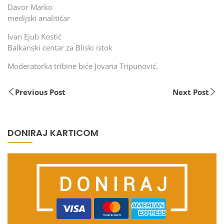
Davor Marko
medijski analitičar
Ivan Ejub Kostić
Balkanski centar za Bliski istok
Moderatorka tribine biće Jovana Tripunović.
Previous Post
Next Post
DONIRAJ KARTICOM