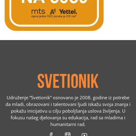
Udruženje “Svetionik” osnovano je 2008. godine iz potrebe
da mladi, obrazovani i talentovani ljudi iskažu svoja znanja i
pokažu inicijativu u cilju poboljšanja uslova življenja. U
fokusu našeg djelovanja su edukacija, rad sa mladima i
humanitarni rad.