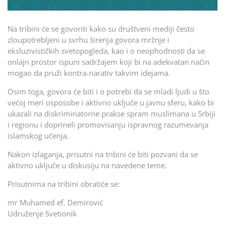
Na tribini će se govoriti kako su društveni mediji često
zloupotrebljeni u svrhu širenja govora mržnje i
eksluzivističkih svetopogleda, kao i o neophodnosti da se
onlajn prostor ispuni sadržajem koji bi na adekvatan način
mogao da pruži kontra-narativ takvim idejama.
Osim toga, govora će biti i o potrebi da se mladi ljudi u što
većoj meri osposobe i aktivno uključe u javnu sferu, kako bi
ukazali na diskriminatorne prakse spram muslimana u Srbiji
i regionu i doprineli promovisanju ispravnog razumevanja
islamskog učenja.
Nakon izlaganja, prisutni na tribini će biti pozvani da se
aktivno uključe u diskusiju na navedene teme.
Prisutnima na tribini obratiće se:
mr Muhamed ef. Demirović
Udruženje Svetionik