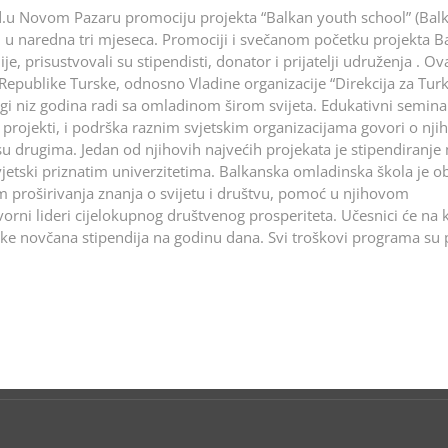
god.u Novom Pazaru promociju projekta “Balkan youth school” (Bal
ti u naredna tri mjeseca. Promociji i svečanom početku projekta 
 prisustvovali su stipendisti, donator i prijatelji udruženja . Ov
Republike Turske, odnosno Vladine organizacije “Direkcija za Tur
ugi niz godina radi sa omladinom širom svijeta. Edukativni seminar
i projekti, i podrška raznim svjetskim organizacijama govori o nj
 drugima. Jedan od njihovih najvećih projekata je stipendiranje 
svjetski priznatim univerzitetima. Balkanska omladinska škola je 
em proširivanja znanja o svijetu i društvu, pomoć u njihovom
vorni lideri cijelokupnog društvenog prosperiteta. Učesnici će na 
snike novčana stipendija na godinu dana. Svi troškovi programa su 