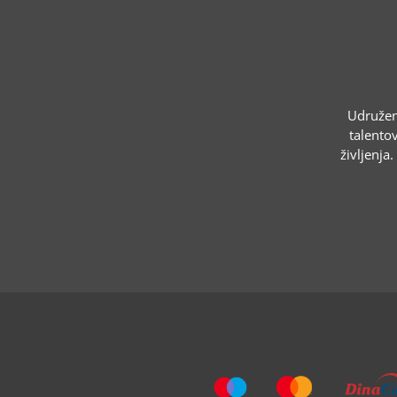
Udruženj
talentov
življenja