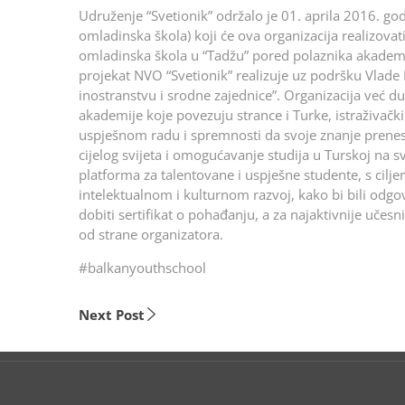
Udruženje “Svetionik” održalo je 01. aprila 2016. 
omladinska škola) koji će ova organizacija realizova
omladinska škola u “Tadžu” pored polaznika akademije,
projekat NVO “Svetionik” realizuje uz podršku Vlade 
inostranstvu i srodne zajednice”. Organizacija već d
akademije koje povezuju strance i Turke, istraživačk
uspješnom radu i spremnosti da svoje znanje prenesu
cijelog svijeta i omogućavanje studija u Turskoj na 
platforma za talentovane i uspješne studente, s cilj
intelektualnom i kulturnom razvoj, kako bi bili odgo
dobiti sertifikat o pohađanju, a za najaktivnije uče
od strane organizatora.
#balkanyouthschool
Next Post