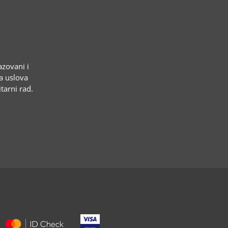
azovani i
ja uslova
tarni rad.