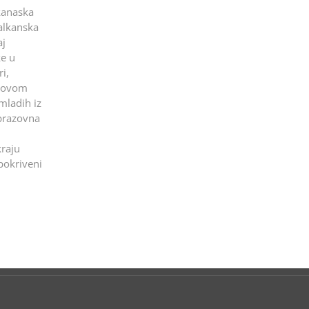
kanaska
Balkanska
aj
ke u
i,
ihovom
mladih iz
obrazovna
kraju
pokriveni