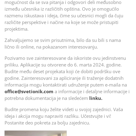
mogućnost da se sva pitanja i odgovori deli međusobno
između učesnika iz različitih opština. Ovo je omogućilo
razmenu iskustava i ideja, čime su učesnici mogli da čuju
različite perspektive i načine na koje se može pristupiti
projektima.
Zahvaljujemo se svim prisutnima, bilo da su bili s nama
lično ili online, na pokazanom interesovanju.
Pozivamo sve zainteresovane da iskoriste ovu jedinstvenu
priliku. Aplikacije su otvorene do 6. marta 2024. godine.
Budite među deset projekata koji će dobiti podršku ove
godine. Zainteresovani za apliciranje ili traženje dodatnih
informacija mogu kontaktirati udruženje putem e-maila na
office@svetionik.com
a informacije i detaljne informacije i
potrebna dokumentacija je na sledećem
linku.
Budite promena koju želite videti u svojoj zajednici. Vaša
ideja i akcija mogu napraviti razliku. Učestvujte i vi!
Postanite deo pokreta za bolju zajednicu.