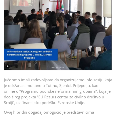
Juče smo imali zadovoljstvo da organizujemo info sesiju koja
je održana simultano u Tutinu, Sjenici, Prijepolju, kao i
online o “Programu podrške neformalnim grupama”, koja je
deo šireg projekta “EU Resurs centar za civilno društvo u
Srbiji”, uz finansijsku podršku Evropske Unije.
Ovaj hibridni događaj omogućio je predstavnicima