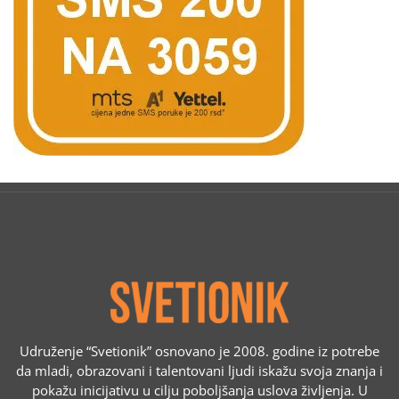
Udruženje “Svetionik” osnovano je 2008. godine iz potrebe
da mladi, obrazovani i talentovani ljudi iskažu svoja znanja i
pokažu inicijativu u cilju poboljšanja uslova življenja. U