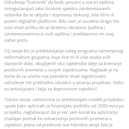
Udruženja “Svetionik” da budu prisutni u sve tri opštine,
omogućavajući tako širokom spektru zainteresovanih
učesnika da se uključe i doprinesu diskusiji, bilo lično ili
putem digitalnih platformi. Bilo nam je izuzetno drago što
smo imali priliku da se direktno obratimo ljudima i
zainteresovanima iz ovih opština i predstavimo im ovaj
važan poziv.
Cilj sesije bio je predstavljanje našeg programa namenjenog
neformalnim grupama, koje čine tri ili više osoba svih
starosnih dobi, okupljenih oko zajedničke ideje za kreiranje
pozitivnih promena u svojim zajednicama. Naglasak je na
tome da za učešće nije potrebno imati registrovano
udruženje niti prethodno iskustvo u pisanju projekata. Važni
su entuzijazam i želja za doprinosom zajednici!
Tokom sesije, učesnicima su predstavljeni modeli projekata i
upute kako aplicirati za finansijsku podršku od 2000 evra po
projektu, naglašavajući da je već sam korak ka apliciranju
značajan pomak ka ostvarivanju pozitivnih promena u
zajednici. Jedna od prednosti ove hibridne sesije bila je