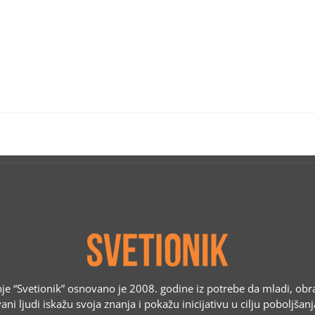
e “Svetionik” osnovano je 2008. godine iz potrebe da mladi, obr
ani ljudi iskažu svoja znanja i pokažu inicijativu u cilju poboljšan