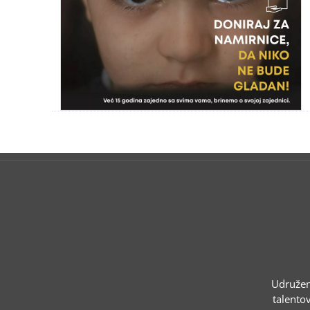
Udruženj
talentov