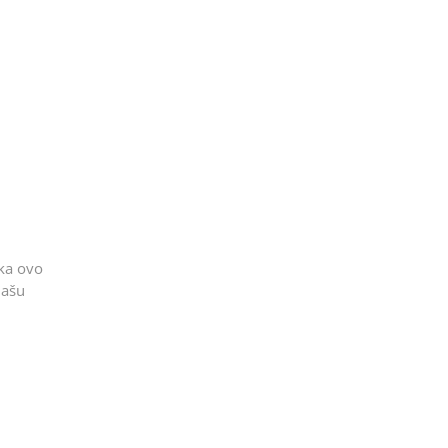
eka ovo
našu