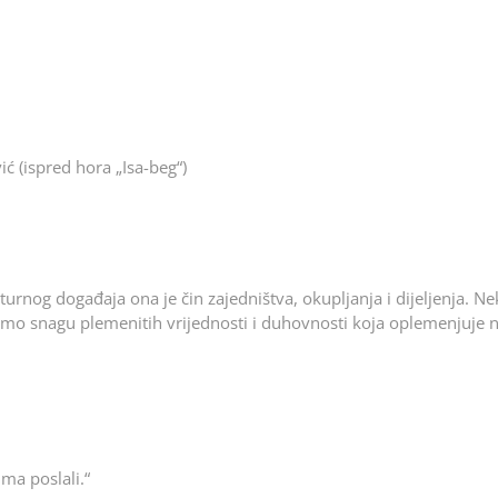
ć (ispred hora „Isa-beg“)
turnog događaja ona je čin zajedništva, okupljanja i dijeljenja. N
etimo snagu plemenitih vrijednosti i duhovnosti koja oplemenjuje 
a poslali.“