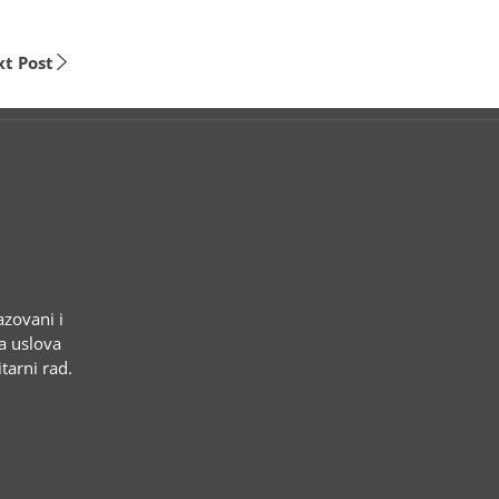
t Post
azovani i
ja uslova
tarni rad.