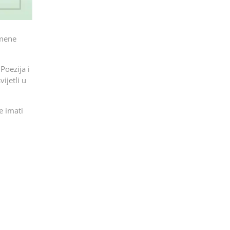
imene
Poezija i
ijetli u
e imati