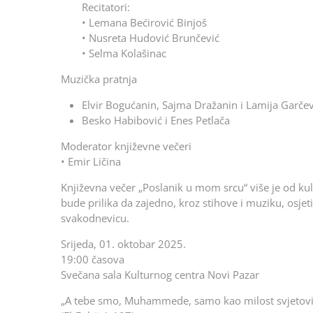
Recitatori:
• Lemana Bećirović Binjoš
• Nusreta Hudović Brunčević
• Selma Kolašinac
Muzička pratnja
Elvir Bogućanin, Sajma Dražanin i Lamija Garčevi
Besko Habibović i Enes Petlača
Moderator književne večeri
• Emir Ličina⁠
Književna večer „Poslanik u mom srcu“ više je od kul
bude prilika da zajedno, kroz stihove i muziku, osj
svakodnevicu.
Srijeda, 01. oktobar 2025.
19:00 časova
Svečana sala Kulturnog centra Novi Pazar
„A tebe smo, Muhammede, samo kao milost svjetovim