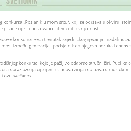
 konkursa „Poslanik u mom srcu“, koji se održava u okviru isto
e pisane riječi i poštovaoce plemenitih vrijednosti.
adove konkursa, već i trenutak zajedničkog sjećanja i nadahnuća. 
ju most između generacija i podsjetnik da njegova poruka i danas sv
išnjeg konkursa, koje je pažljivo odabrao stručni žiri. Publika ć
luša obrazloženja cijenjenih članova žirija i da uživa u muzičkim
ti ovu svečanost.