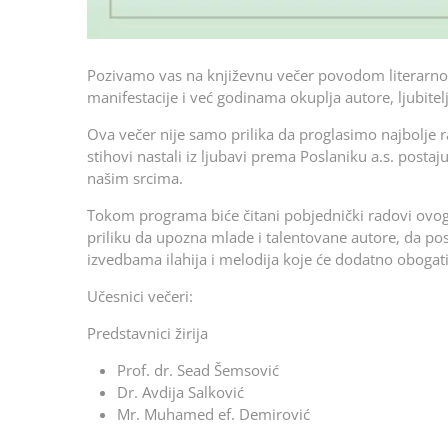
Pozivamo vas na književnu večer povodom literarnog
manifestacije i već godinama okuplja autore, ljubitelj
Ova večer nije samo prilika da proglasimo najbolje r
stihovi nastali iz ljubavi prema Poslaniku a.s. posta
našim srcima.
Tokom programa biće čitani pobjednički radovi ovogod
priliku da upozna mlade i talentovane autore, da pos
izvedbama ilahija i melodija koje će dodatno obogati
Učesnici večeri:
Predstavnici žirija
Prof. dr. Sead Šemsović
Dr. Avdija Salković
Mr. Muhamed ef. Demirović