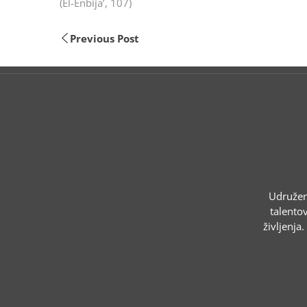
(El-Enbija’, 107)
Previous Post
Udruženj
talentov
življenja