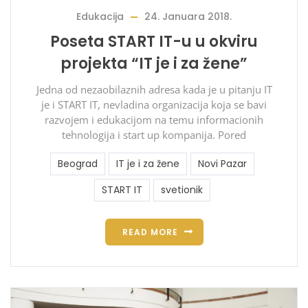
Edukacija
24. Januara 2018.
Poseta START IT-u u okviru
projekta “IT je i za žene”
Jedna od nezaobilaznih adresa kada je u pitanju IT
je i START IT, nevladina organizacija koja se bavi
razvojem i edukacijom na temu informacionih
tehnologija i start up kompanija. Pored
Beograd
IT je i za žene
Novi Pazar
START IT
svetionik
READ MORE