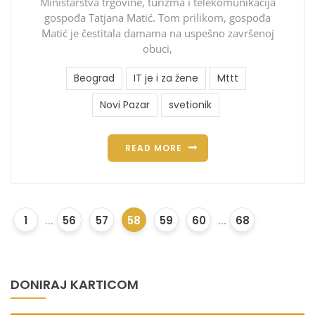
Ministarstva trgovine, turizma i telekomunikacija
gospođa Tatjana Matić. Tom prilikom, gospođa
Matić je čestitala damama na uspešno završenoj
obuci,
Beograd
IT je i za žene
Mttt
Novi Pazar
svetionik
READ MORE
1
...
56
57
58
59
60
...
68
DONIRAJ KARTICOM