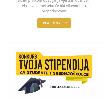
služiti prilikom obavljanja vjerskih dužnosti.
Nastava u mektebu će biti vikendom u
prepodnevnim
READ MORE