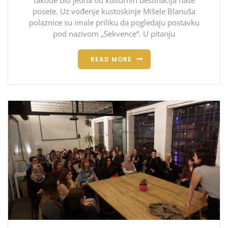
posete. Uz vođenje kustoskinje Mišele Blanuša
polaznice su imale priliku da pogledaju postavku
pod nazivom „Sekvence“. U pitanju
READ MORE