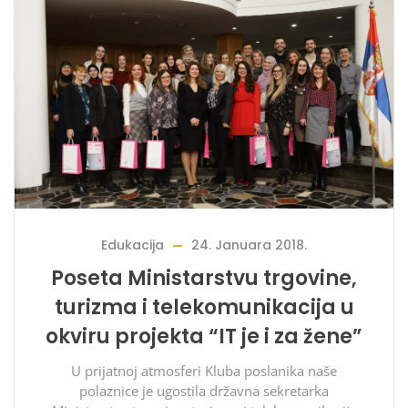
Edukacija
24. Januara 2018.
Poseta Ministarstvu trgovine,
turizma i telekomunikacija u
okviru projekta “IT je i za žene”
U prijatnoj atmosferi Kluba poslanika naše
polaznice je ugostila državna sekretarka