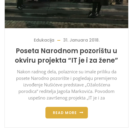
Edukacija
31. Januara 2018.
Poseta Narodnom pozorištu u
okviru projekta “IT je i za žene”
Nakon radnog dela, polaznice su imale priliku da
posete Narodno pozorište i pogledaju premijerno
izvođenje Nušićeve predstave „Ožalošćena
porodica“ reditelja Jagoša Markovića. Povodom
uspešno završenog projekta „IT je i za
READ MORE