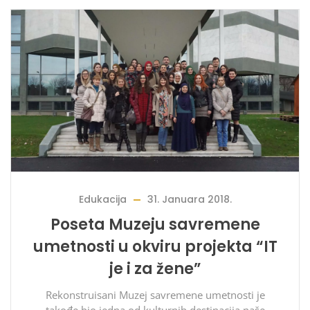
Edukacija
31. Januara 2018.
Poseta Muzeju savremene
umetnosti u okviru projekta “IT
je i za žene”
Rekonstruisani Muzej savremene umetnosti je
takođe bio jedna od kulturnih destinacija naše