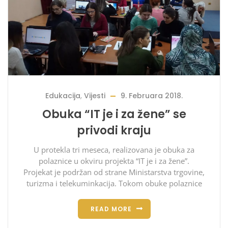
Edukacija
,
Vijesti
9. Februara 2018.
Obuka “IT je i za žene” se
privodi kraju
U protekla tri meseca, realizovana je obuka za
polaznice u okviru projekta “IT je i za žene”.
Projekat je podržan od strane Ministarstva trgovine,
turizma i telekuminkacija. Tokom obuke polaznice
READ MORE