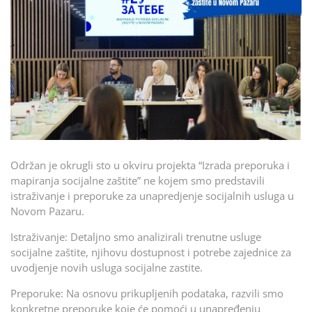
Održan je okrugli sto u okviru projekta “Izrada preporuka i
mapiranja socijalne zaštite” ne kojem smo predstavili
istraživanje i preporuke za unapredjenje socijalnih usluga u
Novom Pazaru.
Istraživanje: Detaljno smo analizirali trenutne usluge
socijalne zaštite, njihovu dostupnost i potrebe zajednice za
uvodjenje novih usluga socijalne zastite.
Preporuke: Na osnovu prikupljenih podataka, razvili smo
konkretne preporuke koje će pomoći u unapređenju