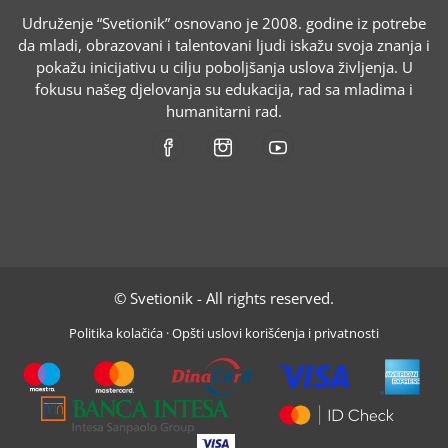
Udruženje “Svetionik” osnovano je 2008. godine iz potrebe
da mladi, obrazovani i talentovani ljudi iskažu svoja znanja i
pokažu inicijativu u cilju poboljšanja uslova življenja. U
fokusu našeg djelovanja su edukacija, rad sa mladima i
humanitarni rad.
© Svetionik - All rights reserved.
Politika kolačića
·
Opšti uslovi korišćenja i privatnosti