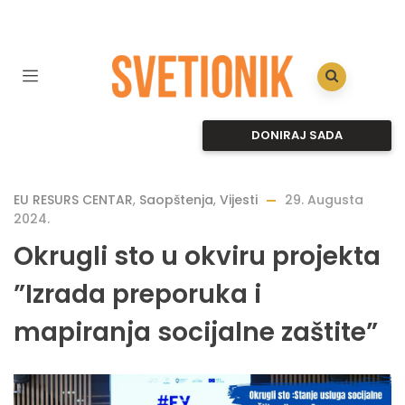
DONIRAJ SADA
EU RESURS CENTAR
,
Saopštenja
,
Vijesti
29. Augusta
2024.
Okrugli sto u okviru projekta
”Izrada preporuka i
mapiranja socijalne zaštite”