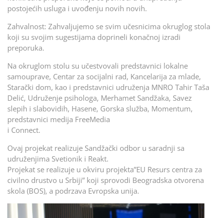
postojećih usluga i uvođenju novih novih.
Zahvalnost: Zahvaljujemo se svim učesnicima okruglog stola
koji su svojim sugestijama doprineli konačnoj izradi
preporuka.
Na okruglom stolu su učestvovali predstavnici lokalne
samouprave, Centar za socijalni rad, Kancelarija za mlade,
Starački dom, kao i predstavnici udruženja MNRO Tahir Taša
Delić, Udruženje psihologa, Merhamet Sandžaka, Savez
slepih i slabovidih, Hasene, Gorska služba, Momentum,
predstavnici medija FreeMedia
i Connect.
Ovaj projekat realizuje Sandžački odbor u saradnji sa
udruženjima Svetionik i Reakt.
Projekat se realizuje u okviru projekta”EU Resurs centra za
civilno drustvo u Srbiji” koji sprovodi Beogradska otvorena
skola (BOS), a podrzava Evropska unija.