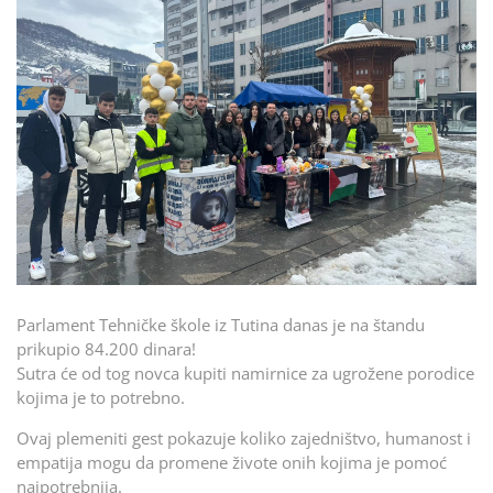
Parlament Tehničke škole iz Tutina danas je na štandu
prikupio 84.200 dinara!
Sutra će od tog novca kupiti namirnice za ugrožene porodice
kojima je to potrebno.
Ovaj plemeniti gest pokazuje koliko zajedništvo, humanost i
empatija mogu da promene živote onih kojima je pomoć
najpotrebnija.