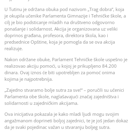
U Tutinu je održana obuka pod nazivom „Trag dobra“, koja
je okupila učenike Parlamenta Gimnazije i Tehničke škole, a
cilj je bio podsticanje mladih na društveno odgovorno
ponašanje i solidarnost. Akcija je organizovana uz veliki
doprinos građana, profesora, direktora škola, kao i
predsednice Opštine, koja je pomogla da se ova akcija
realizuje.
Nakon održane obuke, Parlament Tehničke škole uspešno je
realizovao akciju pomoći, u kojoj je prikupljeno 84.200
dinara. Ovaj iznos će biti upotrebljen za pomoć onima
kojima je najpotrebnija.
„Zajedno stvaramo bolje sutra za sve!“ – poručili su učenici
Parlamenta obe škole, naglašavajući značaj zajedništva i
solidarnosti u zajedničkim akcijama.
Ova inicijativa pokazala je kako mladi ljudi mogu svojim
angažmanom doprineti boljoj zajednici, te je još jedan dokaz
da je svaki pojedinac važan u stvaranju boljeg sutra.