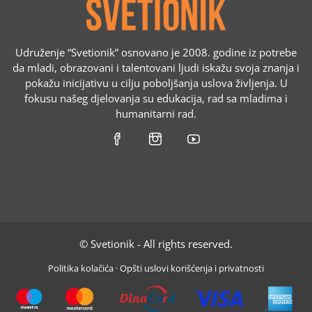
Udruženje “Svetionik” osnovano je 2008. godine iz potrebe
da mladi, obrazovani i talentovani ljudi iskažu svoja znanja i
pokažu inicijativu u cilju poboljšanja uslova življenja. U
fokusu našeg djelovanja su edukacija, rad sa mladima i
humanitarni rad.
© Svetionik - All rights reserved.
Politika kolačića
·
Opšti uslovi korišćenja i privatnosti