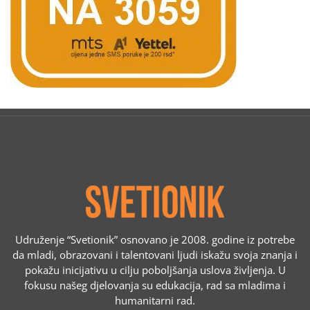
Udruženje “Svetionik” osnovano je 2008. godine iz potrebe
da mladi, obrazovani i talentovani ljudi iskažu svoja znanja i
pokažu inicijativu u cilju poboljšanja uslova življenja. U
fokusu našeg djelovanja su edukacija, rad sa mladima i
humanitarni rad.