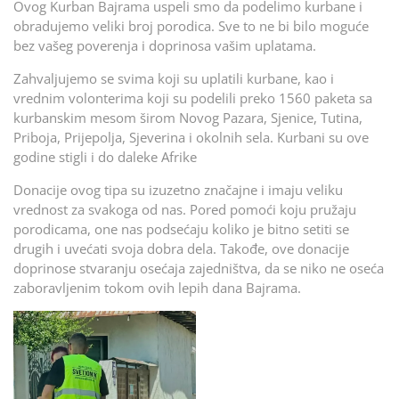
Ovog Kurban Bajrama uspeli smo da podelimo kurbane i
obradujemo veliki broj porodica. Sve to ne bi bilo moguće
bez vašeg poverenja i doprinosa vašim uplatama.
Zahvaljujemo se svima koji su uplatili kurbane, kao i
vrednim volonterima koji su podelili preko 1560 paketa sa
kurbanskim mesom širom Novog Pazara, Sjenice, Tutina,
Priboja, Prijepolja, Sjeverina i okolnih sela. Kurbani su ove
godine stigli i do daleke Afrike
Donacije ovog tipa su izuzetno značajne i imaju veliku
vrednost za svakoga od nas. Pored pomoći koju pružaju
porodicama, one nas podsećaju koliko je bitno setiti se
drugih i uvećati svoja dobra dela. Takođe, ove donacije
doprinose stvaranju osećaja zajedništva, da se niko ne oseća
zaboravljenim tokom ovih lepih dana Bajrama.