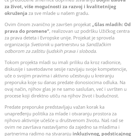
za život, više mogućnosti za razvoj i kvalitetnijeg
okruženja
za sve mlade u našem gradu.
Ovim činom zvanično je završen projekat
„Glas mladih: Od
prava do promene“
, realizovan uz podršku Užičkog centra
za prava deteta i Evropske unije. Projekat je sprovela
organizacija
Svetionik
u partnerstvu sa
Sandžačkim
odborom za zaštitu ljudskih prava i sloboda
.
Tokom projekta mladi su imali priliku da kroz radionice,
diskusije i savetodavne sesije razvijaju svoje kompetencije,
uče o svojim pravima i aktivno učestvuju u kreiranju
preporuka koje su danas predate donosiocima odluka. Na
ovaj način, njihov glas je ne samo saslušan, već i uvršten u
procese koji direktno utiču na njihov život i budućnost.
Predate preporuke predstavljaju važan korak ka
unapređenju politika za mlade i otvaranju prostora za
njihovo aktivnije učešće u društvenom životu. Naš rad se
ovim ne završava nastavljamo da zajedno sa mladima i
partnerima radimo na stvaranju
inkluzivnog, podsticajnog