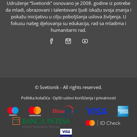
Udruženje “Svetionik” osnovano je 2008. godine iz potrebe
da mladi, obrazovani i talentovani ljudi iskažu svoja znanja i
pokažu inicijativu u cilju poboljšanja uslova življenja. U
fokusu našeg djelovanja su edukacija, rad sa mladima i
humanitarni rad.
© Svetionik - All rights reserved.
Politika kolačića
·
Opšti uslovi korišćenja i privatnosti