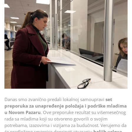
Danas smo zvanično predali lokalnoj samoupravi
set
preporuka za unapređenje položaja i podrške mladima
u Novom Pazaru
. Ove preporuke rezultat su višemesečnog
rada sa mladima koji su otvoreno govorili o svojim
potrebama, izazovima i vizijama za budućnost. Verujemo da
će predložene smernice doprineti stvaranju
boljih uslova