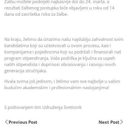
Žalbu možete podnijeti najkasnije doi do 24. marta. a
rezultati žalbenog postupka biće objavljeni u roku od 14
dana od završetka roka za žalbe.
Na kraju, želimo da izrazimo našu najdublju zahvalnost svim
kandidatima koji su učestvovali u ovom procesu, kao i
kompanijama i pojedincima koji su podržali i finansirali naš
program stipendiranja. Vaša podrška je ključna za uspeh
naših stipendista i doprinosi obrazovanju i razvoju novih
generacija stručnjaka.
Hvala svima još jednom, i želimo vam sve najbolje u vašim
budućim akademskim i profesionalnim nastojanjima!
S poštovanjem tim Udruženja Svetionik
Previous Post
Next Post