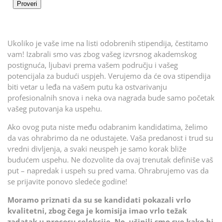
Ukoliko je vaše ime na listi odobrenih stipendija, čestitamo
vam! Izabrali smo vas zbog vašeg izvrsnog akademskog
postignuća, ljubavi prema vašem području i vašeg
potencijala za budući uspjeh. Verujemo da će ova stipendija
biti vetar u leđa na vašem putu ka ostvarivanju
profesionalnih snova i neka ova nagrada bude samo početak
vašeg putovanja ka uspehu.
Ako ovog puta niste među odabranim kandidatima, želimo
da vas ohrabrimo da ne odustajete. Vaša predanost i trud su
vredni divljenja, a svaki neuspeh je samo korak bliže
budućem uspehu. Ne dozvolite da ovaj trenutak definiše vaš
put – napredak i uspeh su pred vama. Ohrabrujemo vas da
se prijavite ponovo sledeće godine!
Moramo priznati da su se kandidati pokazali vrlo
kvalitetni, zbog čega je komisija imao vrlo težak
zadatak u procesu selekcije. No, učinili smo sve kako bi