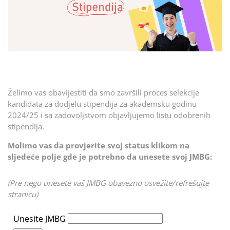
Želimo vas obavijestiti da smo završili proces selekcije
kandidata za dodjelu stipendija za akademsku godinu
2024/25 i sa zadovoljstvom objavljujemo listu odobrenih
stipendija.
Molimo vas da provjerite svoj status klikom na
sljedeće polje gde je potrebno da unesete svoj JMBG:
(Pre nego unesete vaš JMBG obavezno osvežite/refrešujte
stranicu)