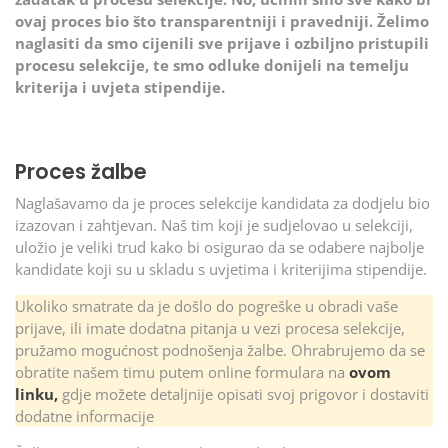
ovaj proces bio što transparentniji i pravedniji. Želimo
naglasiti da smo cijenili sve prijave i ozbiljno pristupili
procesu selekcije, te smo odluke donijeli na temelju
kriterija i uvjeta stipendije.
Proces žalbe
Naglašavamo da je proces selekcije kandidata za dodjelu bio
izazovan i zahtjevan. Naš tim koji je sudjelovao u selekciji,
uložio je veliki trud kako bi osigurao da se odabere najbolje
kandidate koji su u skladu s uvjetima i kriterijima stipendije.
Ukoliko smatrate da je došlo do pogreške u obradi vaše
prijave, ili imate dodatna pitanja u vezi procesa selekcije,
pružamo mogućnost podnošenja žalbe. Ohrabrujemo da se
obratite našem timu putem online formulara na
ovom
linku,
gdje možete detaljnije opisati svoj prigovor i dostaviti
dodatne informacije