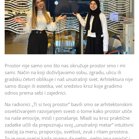
Prostor nije samo ono što nas okružuje prostor smo i mi
sami. Način na koji doživljavamo sobu, zgradu, ulicu ili
gradsku četvrt oblikuje i naš unutrašnji svet. Arhitektura nije
samo dizajn ili estetika, već sredstvo kroz koje gradimo
odnos prema sebi i zajednici.
Na radionici „Ti si tvoj prostor“ bavili smo se arhitektonskim
osvešćivanjem razvijanjem svesti o tome kako prostor utiče
na naše emocije, misli i ponašanje. Mladi su kroz praktične
zadatke učili da prepoznaju svoj „unutrašnji metar“ intuitivni
osećaj za meru, proporciju, svetlost, zvuk i ritam prostora.
To je onaj osećaj kada znamo da nešto „nešto ima smisla“ i