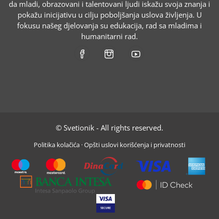
da mladi, obrazovani i talentovani ljudi iskažu svoja znanja i
pokažu inicijativu u cilju poboljšanja uslova življenja. U
fokusu našeg djelovanja su edukacija, rad sa mladima i
humanitarni rad.
© Svetionik - All rights reserved.
Politika kolačića
·
Opšti uslovi korišćenja i privatnosti