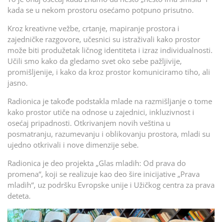
kada se u nekom prostoru osećamo potpuno prisutno.
Kroz kreativne vežbe, crtanje, mapiranje prostora i
zajedničke razgovore, učesnici su istraživali kako prostor
može biti produžetak ličnog identiteta i izraz individualnosti.
Učili smo kako da gledamo svet oko sebe pažljivije,
promišljenije, i kako da kroz prostor komuniciramo tiho, ali
jasno.
Radionica je takođe podstakla mlade na razmišljanje o tome
kako prostor utiče na odnose u zajednici, inkluzivnost i
osećaj pripadnosti. Otkrivanjem novih veština u
posmatranju, razumevanju i oblikovanju prostora, mladi su
ujedno otkrivali i nove dimenzije sebe.
Radionica je deo projekta „Glas mladih: Od prava do
promena“, koji se realizuje kao deo šire inicijative „Prava
mladih“, uz podršku Evropske unije i Užičkog centra za prava
deteta.