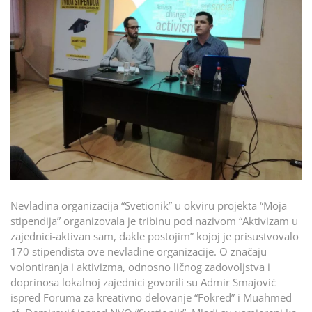
Nevladina organizacija “Svetionik” u okviru projekta “Moja
stipendija” organizovala je tribinu pod nazivom “Aktivizam u
zajednici-aktivan sam, dakle postojim” kojoj je prisustvovalo
170 stipendista ove nevladine organizacije. O značaju
volontiranja i aktivizma, odnosno ličnog zadovoljstva i
doprinosa lokalnoj zajednici govorili su Admir Smajović
ispred Foruma za kreativno delovanje “Fokred” i Muahmed