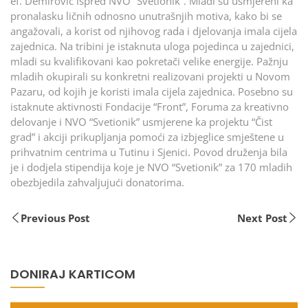
ef. Demirović ispred NVO “Svetionik”. Mladi su usmjereni ka
pronalasku ličnih odnosno unutrašnjih motiva, kako bi se
angažovali, a korist od njihovog rada i djelovanja imala cijela
zajednica. Na tribini je istaknuta uloga pojedinca u zajednici,
mladi su kvalifikovani kao pokretači velike energije. Pažnju
mladih okupirali su konkretni realizovani projekti u Novom
Pazaru, od kojih je koristi imala cijela zajednica. Posebno su
istaknute aktivnosti Fondacije “Front”, Foruma za kreativno
delovanje i NVO “Svetionik” usmjerene ka projektu “Čist
grad” i akciji prikupljanja pomoći za izbjeglice smještene u
prihvatnim centrima u Tutinu i Sjenici. Povod druženja bila
je i dodjela stipendija koje je NVO “Svetionik” za 170 mladih
obezbjedila zahvaljujući donatorima.
Previous Post
Next Post
DONIRAJ KARTICOM