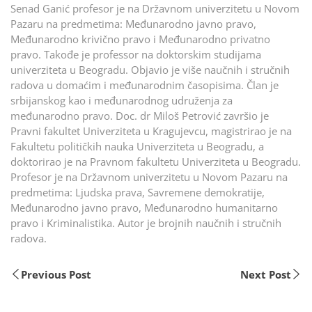
Senad Ganić profesor je na Državnom univerzitetu u Novom
Pazaru na predmetima: Međunarodno javno pravo,
Međunarodno krivično pravo i Međunarodno privatno
pravo. Takođe je professor na doktorskim studijama
univerziteta u Beogradu. Objavio je više naučnih i stručnih
radova u domaćim i međunarodnim časopisima. Član je
srbijanskog kao i međunarodnog udruženja za
međunarodno pravo. Doc. dr Miloš Petrović završio je
Pravni fakultet Univerziteta u Kragujevcu, magistrirao je na
Fakultetu političkih nauka Univerziteta u Beogradu, a
doktorirao je na Pravnom fakultetu Univerziteta u Beogradu.
Profesor je na Državnom univerzitetu u Novom Pazaru na
predmetima: Ljudska prava, Savremene demokratije,
Međunarodno javno pravo, Međunarodno humanitarno
pravo i Kriminalistika. Autor je brojnih naučnih i stručnih
radova.
Previous Post
Next Post