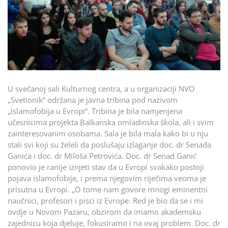
U svečanoj sali Kulturnog centra, a u organizaciji NVO
„Svetionik“ održana je javna tribina pod nazivom
„Islamofobija u Evropi“. Tribina je bila namjenjena
učesnicima projekta Balkanska omladinska škola, ali i svim
zainteresovanim osobama. Sala je bila mala kako bi u nju
stali svi koji su želeli da poslušaju izlaganje doc. dr Senada
Ganića i doc. dr Miloša Petrovića. Doc. dr Senad Ganić
ponovio je ranije iznjeti stav da u Evropi svakako postoji
pojava islamofobije, i prema njegovim riječima veoma je
prisutna u Evropi. „O tome nam govore mnogi eminentni
naučnici, profesori i pisci iz Evrope. Red je bio da se i mi
ovdje u Novom Pazaru, obzirom da imamo akademsku
zajednicu koja djeluje, fokusiramo i na ovaj problem. Doc. dr