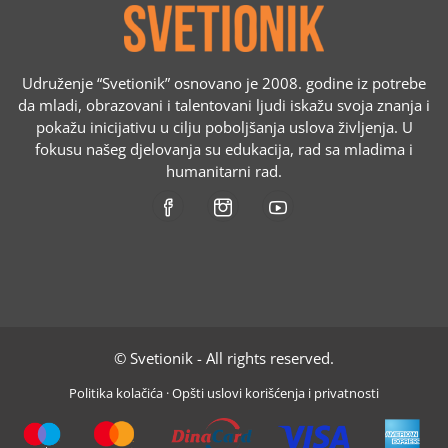
Udruženje “Svetionik” osnovano je 2008. godine iz potrebe
da mladi, obrazovani i talentovani ljudi iskažu svoja znanja i
pokažu inicijativu u cilju poboljšanja uslova življenja. U
fokusu našeg djelovanja su edukacija, rad sa mladima i
humanitarni rad.
© Svetionik - All rights reserved.
Politika kolačića
·
Opšti uslovi korišćenja i privatnosti