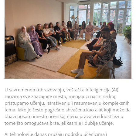
U savremenom obrazovanju, veštačka inteligencija (AI)
zauzima sve značajnije mesto, menjajući način na koji
pristupamo učenju, istraživanju i razumevanju kompleksnih
tema. Iako je često pogrešno shvaćena kao alat koji može da
obavi posao umesto učenika, njena prava vrednost leži u
tome što omogućava brže, efikasnije i dublje učenje.
AI tehnologije danas pružaju podršku učenicima i