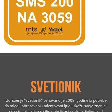
Udruženje “Svetionik” osnovano je 2008. godine iz potrebe
da mladi, obrazovani i talentovani ljudi iskažu svoja znanja i
pokažu inicijativu u cilju poboljšanja uslova življenja. U