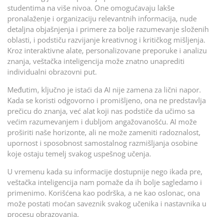
studentima na više nivoa. One omogućavaju lakše
pronalaženje i organizaciju relevantnih informacija, nude
detaljna objašnjenja i primere za bolje razumevanje složenih
oblasti, i podstiču razvijanje kreativnog i kritičkog mišljenja.
Kroz interaktivne alate, personalizovane preporuke i analizu
znanja, veštačka inteligencija može znatno unaprediti
individualni obrazovni put.
Međutim, ključno je istaći da AI nije zamena za lični napor.
Kada se koristi odgovorno i promišljeno, ona ne predstavlja
prečicu do znanja, već alat koji nas podstiče da učimo sa
većim razumevanjem i dubljom angažovanošću. AI može
proširiti naše horizonte, ali ne može zameniti radoznalost,
upornost i sposobnost samostalnog razmišljanja osobine
koje ostaju temelj svakog uspešnog učenja.
U vremenu kada su informacije dostupnije nego ikada pre,
veštačka inteligencija nam pomaže da ih bolje sagledamo i
primenimo. Korišćena kao podrška, a ne kao oslonac, ona
može postati moćan saveznik svakog učenika i nastavnika u
procesu obrazovanja.