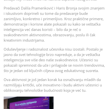
Predavači Dalila Pramenković i Haris Bronja svojim znanjem
i iskustvom doprineli su tome da predavanje bude
zanimljivo, konkretno i primenljivo. Kroz praktične primere,
demonstracije i korisne alate pokazali su kako se veštačka
inteligencija već danas koristi – bilo da je reč o
svakodnevnim aktivnostima, obrazovanju, poslu ili čak
kreativnim industrijama.
Oduševljenje i radoznalost učesnika nisu izostali. Postalo je
jasno da svet tehnologije brzo napreduje, a da je veštačka
inteligencija sve više deo naše svakodnevice. Učesnici su
pokazali spremnost da uče i prilagode se novim trendovima,
što je jedan od ključnih ciljeva ovog edukativnog susreta.
Ova aktivnost je još jedan korak ka osnaživanju mladih da
razmišljaju kritički, uče inovativno i budu aktivni učesnici u
oblikovanju tehnološke budućnosti koja je već tu.