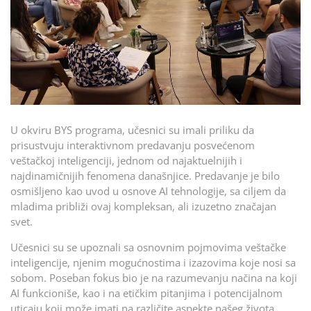
U okviru BYS programa, učesnici su imali priliku da
prisustvuju interaktivnom predavanju posvećenom
veštačkoj inteligenciji, jednom od najaktuelnijih i
najdinamičnijih fenomena današnjice. Predavanje je bilo
osmišljeno kao uvod u osnove AI tehnologije, sa ciljem da
mladima približi ovaj kompleksan, ali izuzetno značajan
svet.
Učesnici su se upoznali sa osnovnim pojmovima veštačke
inteligencije, njenim mogućnostima i izazovima koje nosi sa
sobom. Poseban fokus bio je na razumevanju načina na koji
AI funkcioniše, kao i na etičkim pitanjima i potencijalnom
uticaju koji može imati na različite aspekte našeg života.