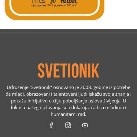
Udruženje “Svetionik” osnovano je 2008. godine iz potrebe
da mladi, obrazovani i talentovani ljudi iskažu svoja znanja i
pokažu inicijativu u cilju poboljšanja uslova življenja. U
fokusu našeg djelovanja su edukacija, rad sa mladima i
humanitarni rad.