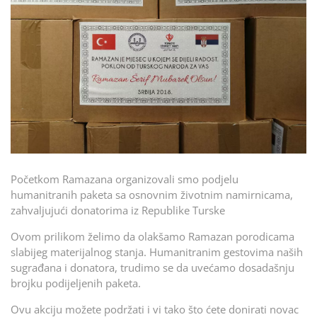
Početkom Ramazana organizovali smo podjelu
humanitranih paketa sa osnovnim životnim namirnicama,
zahvaljujući donatorima iz Republike Turske
Ovom prilikom želimo da olakšamo Ramazan porodicama
slabijeg materijalnog stanja. Humanitranim gestovima naših
sugrađana i donatora, trudimo se da uvećamo dosadašnju
brojku podijeljenih paketa.
Ovu akciju možete podržati i vi tako što ćete donirati novac