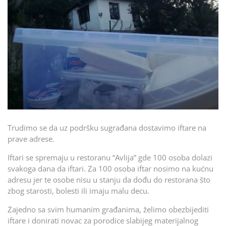
Trudimo se da uz podršku sugrađana dostavimo iftare na
prave adrese.
Iftari se spremaju u restoranu “Avlija” gde 100 osoba dolazi
svakoga dana da iftari. Za 100 osoba iftar nosimo na kućnu
adresu jer te osobe nisu u stanju da dođu do restorana što
zbog starosti, bolesti ili imaju malu decu.
Zajedno sa svim humanim građanima, želimo obezbijediti
iftare i donirati novac za porodice slabijeg materijalnog