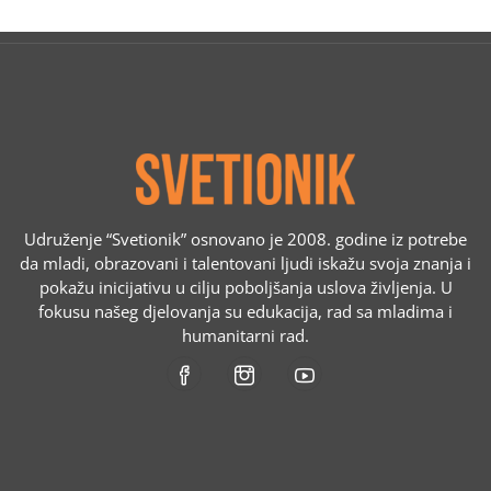
Udruženje “Svetionik” osnovano je 2008. godine iz potrebe
da mladi, obrazovani i talentovani ljudi iskažu svoja znanja i
pokažu inicijativu u cilju poboljšanja uslova življenja. U
fokusu našeg djelovanja su edukacija, rad sa mladima i
humanitarni rad.