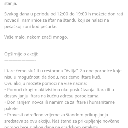
stanja.
Svakog dana u periodu od 12:00 do 19:00 h možete donirati
novac ili namirnice za iftar na štandu koji se nalazi na
pešačkoj zoni kod pečurke.
Vaše malo, nekom znači mnogo.
———————–
Opširnije o akciji:
———————–
Iftare ćemo služiti u restoranu “Avlija”. Za one porodice koje
nisu u mogućnosti da dođu, nosićemo iftare kući.
Ovu akciju možete pomoći na više načina:
• Pomoći drugim aktivistima oko posluživanja iftara ili u
dostavljanju iftara na kućnu adresu porodicama.
• Doniranjem novca ili namirnica za iftare i humanitarne
pakete
• Provesti određeno vrijeme za štandom prikupljanja
sredstava za ovu akciju. Naš štand za prikupljanje novčane
pomoći biće svakog dana na gradskom šetalištu.