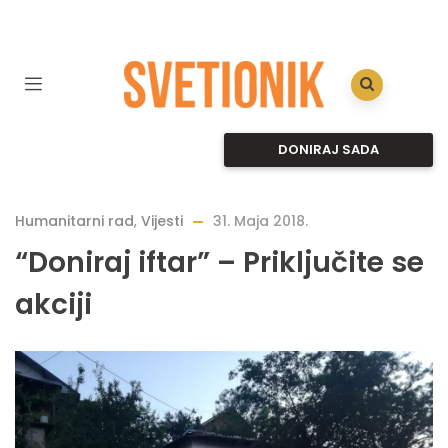
DONIRAJ SADA
Humanitarni rad
,
Vijesti
31. Maja 2018.
“Doniraj iftar” – Priključite se
akciji