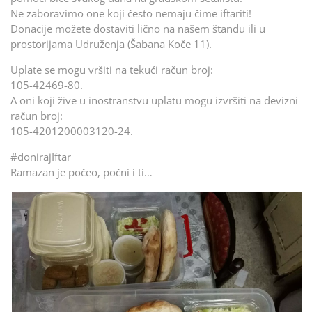
Ne zaboravimo one koji često nemaju čime iftariti!
Donacije možete dostaviti lično na našem štandu ili u
prostorijama Udruženja (Šabana Koče 11).
Uplate se mogu vršiti na tekući račun broj:
105-42469-80.
A oni koji žive u inostranstvu uplatu mogu izvršiti na devizni
račun broj:
105-4201200003120-24.
#donirajIftar
Ramazan je počeo, počni i ti…