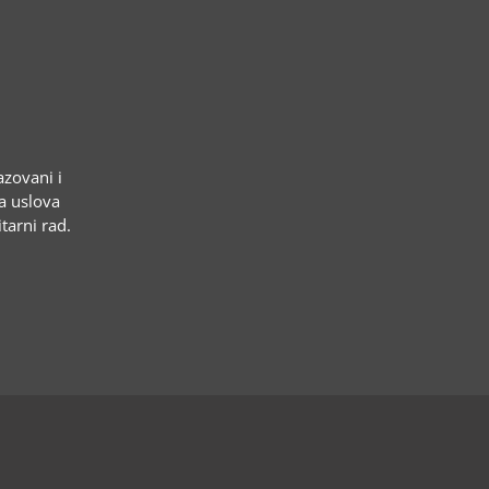
azovani i
ja uslova
tarni rad.