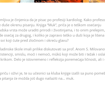
mljiva je činjenica da je pisac po profesiji kardiolog. Kako profes
ke duše okrenu pisanju. Knjiga “Muk”, priča je o teškom osećanju
ka vrsta može uraditi prirodi i životinjama, i to onim prelepim, 
osećaj za drugog, i koliko je zapravo teško u duši koja je lišena
 svi koji ćute pred zločinom i okreću glavu?
adinske škole imali prilike diskutovati sa prof. Anom S. Milovano
istenciji, smislu, moći i nemoći, mûkû koji može biti i težak i osl
ikom. Delo je istovremeno i refleksija poremećaja ličnosti, ali i 
riču i oživi je, te su učesnici sa kluba knjige izašli sa puno pome
a pitanja će možda još dugo nailaziti na… muk.