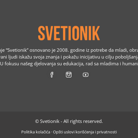
e “Svetionik” osnovano je 2008. godine iz potrebe da mladi, obr
ani ljudi iskažu svoja znanja i pokažu inicijativu u cilju poboljšan
. U fokusu našeg djelovanja su edukacija, rad sa mladima i humani
© Svetionik - All rights reserved.
Politika kolačića
·
Opšti uslovi korišćenja i privatnosti