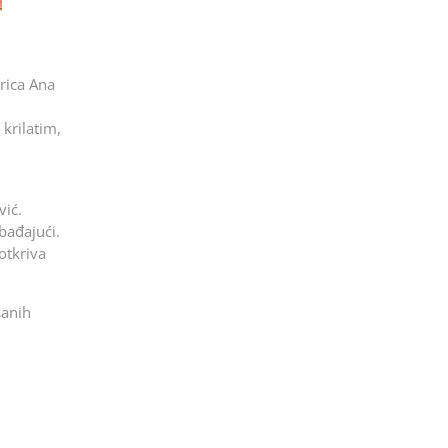
orica Ana
krilatim,
vić.
abađajući.
otkriva
šanih