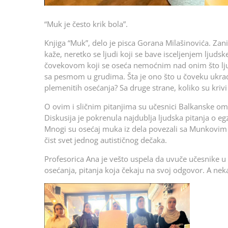
“Muk je često krik bola”.
Knjiga “Muk”, delo je pisca Gorana Milašinovića. Zani
kaže, neretko se ljudi koji se bave isceljenjem ljuds
čovekovom koji se oseća nemoćnim nad onim što ljuds
sa pesmom u grudima. Šta je ono što u čoveku ukrade 
plemenitih osećanja? Sa druge strane, koliko su krivi
O ovim i sličnim pitanjima su učesnici Balkanske oml
Diskusija je pokrenula najdublja ljudska pitanja o egz
Mnogi su osećaj muka iz dela povezali sa Munkovim kr
čist svet jednog autističnog dečaka.
Profesorica Ana je vešto uspela da uvuče učesnike u p
osećanja, pitanja koja čekaju na svoj odgovor. A nek