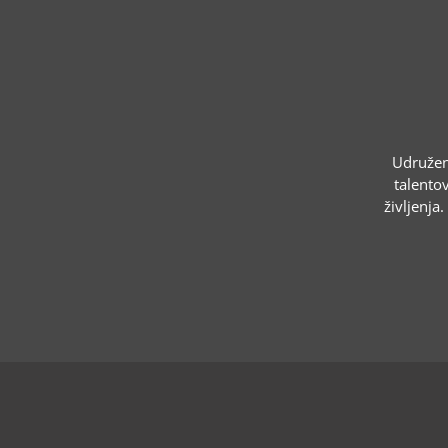
Udruženj
talentov
življenja