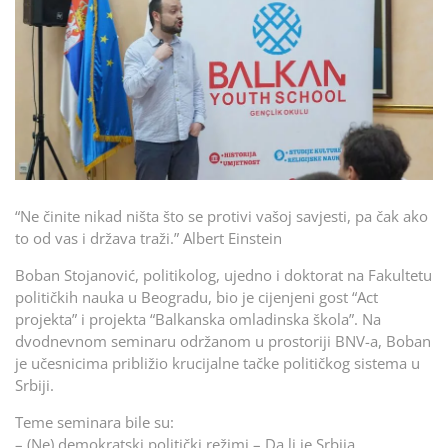
“Ne činite nikad ništa što se protivi vašoj savjesti, pa čak ako
to od vas i država traži.” Albert Einstein
Boban Stojanović, politikolog, ujedno i doktorat na Fakultetu
političkih nauka u Beogradu, bio je cijenjeni gost “Act
projekta” i projekta “Balkanska omladinska škola”. Na
dvodnevnom seminaru održanom u prostoriji BNV-a, Boban
je učesnicima približio krucijalne tačke političkog sistema u
Srbiji.
Teme seminara bile su:
– (Ne) demokratski politički režimi – Da li je Srbija