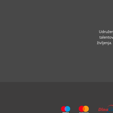
Udruženj
talentov
življenja