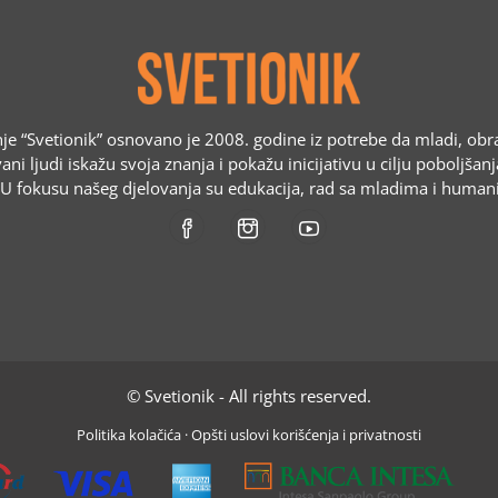
e “Svetionik” osnovano je 2008. godine iz potrebe da mladi, obr
ani ljudi iskažu svoja znanja i pokažu inicijativu u cilju poboljšan
. U fokusu našeg djelovanja su edukacija, rad sa mladima i humani
© Svetionik - All rights reserved.
Politika kolačića
·
Opšti uslovi korišćenja i privatnosti