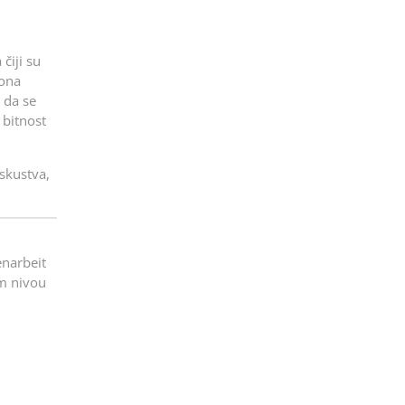
čiji su
 ona
 da se
 bitnost
skustva,
narbeit
om nivou