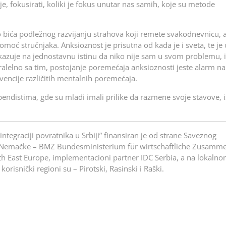
je, fokusirati, koliki je fokus unutar nas samih, koje su metode
ića podležnog razvijanju strahova koji remete svakodnevnicu, a 
omoć stručnjaka. Anksioznost je prisutna od kada je i sveta, te je
 ukazuje na jednostavnu istinu da niko nije sam u svom problemu, i
alelno sa tim, postojanje poremećaja anksioznosti jeste alarm na
vencije različitih mentalnih poremećaja.
ndistima, gde su mladi imali prilike da razmene svoje stavove, i
)integraciji povratnika u Srbiji” finansiran je od strane Saveznog
ke Nemačke – BMZ Bundesministerium für wirtschaftliche Zusamme
th East Europe, implementacioni partner IDC Serbia, a na lokaln
isnički regioni su – Pirotski, Rasinski i Raški.