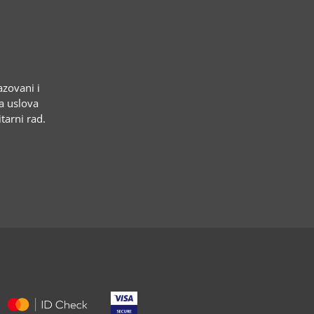
azovani i
ja uslova
tarni rad.