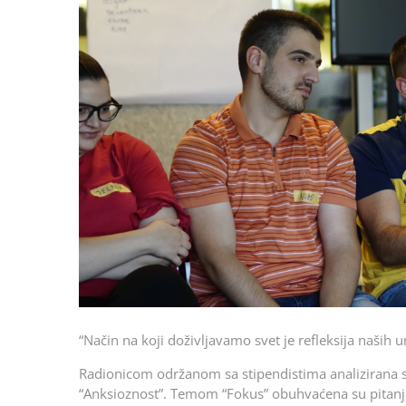
“Način na koji doživljavamo svet je refleksija naših u
Radionicom održanom sa stipendistima analizirana 
“Anksioznost”. Temom “Fokus” obuhvaćena su pitanja