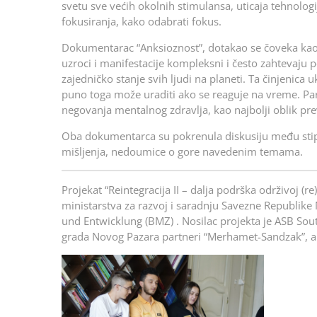
svetu sve većih okolnih stimulansa, uticaja tehnologi
fokusiranja, kako odabrati fokus.
Dokumentarac “Anksioznost”, dotakao se čoveka kao b
uzroci i manifestacije kompleksni i često zahtevaju p
zajedničko stanje svih ljudi na planeti. Ta činjenica
puno toga može uraditi ako se reaguje na vreme. Par
negovanja mentalnog zdravlja, kao najbolji oblik pre
Oba dokumentarca su pokrenula diskusiju među stipe
mišljenja, nedoumice o gore navedenim temama.
Projekat “Reintegracija II – dalja podrška održivoj (re
ministarstva za razvoj i saradnju Savezne Republi
und Entwicklung (BMZ) . Nosilac projekta je ASB Sou
grada Novog Pazara partneri “Merhamet-Sandzak”, a kor