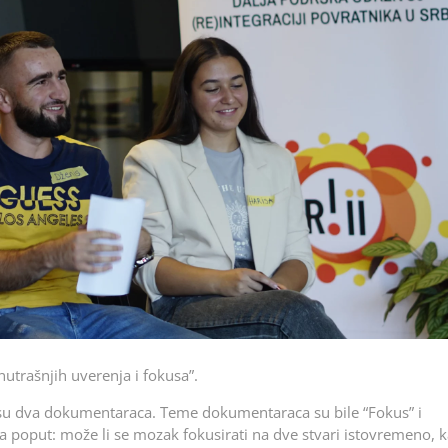
nutrašnjih uverenja i fokusa”.
su dva dokumentaraca. Teme dokumentaraca su bile “Fokus” i
 poput: može li se mozak fokusirati na dve stvari istovremeno, k