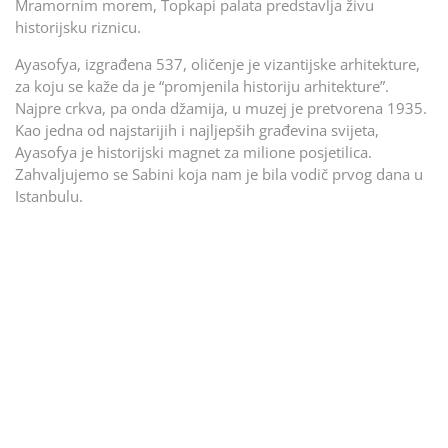
Mramornim morem, Topkapi palata predstavlja živu
historijsku riznicu.
Ayasofya, izgrađena 537, oličenje je vizantijske arhitekture,
za koju se kaže da je “promjenila historiju arhitekture”.
Najpre crkva, pa onda džamija, u muzej je pretvorena 1935.
Kao jedna od najstarijih i najljepših građevina svijeta,
Ayasofya je historijski magnet za milione posjetilica.
Zahvaljujemo se Sabini koja nam je bila vodič prvog dana u
Istanbulu.