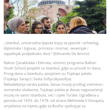
,,Istanbul, univerzalna ljepota kojoj se pjesnik i arheolog,
diplomata i trgovac, princeza i mornar, severnjak i
zapadnjak podjednako dive.” (Edmando De Amicis)
Nakon Çanakkalea i Edirnea, učesnici programa Balkan
Youth School posjetili su Istanbul, gdje su proveli tri dana.
Prvog dana u Istanbulu, posjećeni su Topkapi palata
(Topkapı Sarayı) i Sveta Sofija (Ayasofya).
Nekadašanja carska palata, danas muzej prošlog vremena i
osmanske vladavine, Topkapi palata je danas najposećeniji
muzej ne samo Istanbula, već i cijele Turske. Izgrađena u
periodu od 1459. do 1478. od strane Mehmeda II Osvajača,
smještena na mjestu gdje se Bosfor sjedinjuje sa