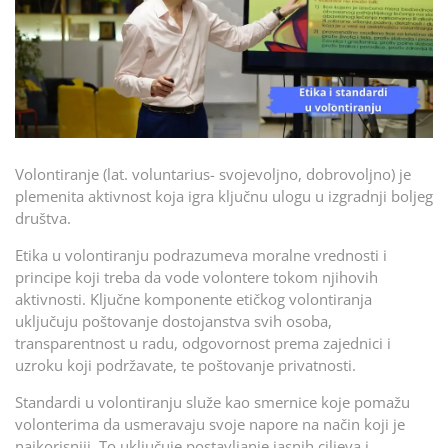
Volontiranje (lat. voluntarius- svojevoljno, dobrovoljno) je
plemenita aktivnost koja igra ključnu ulogu u izgradnji boljeg
društva.
Etika u volontiranju podrazumeva moralne vrednosti i
principe koji treba da vode volontere tokom njihovih
aktivnosti. Ključne komponente etičkog volontiranja
uključuju poštovanje dostojanstva svih osoba,
transparentnost u radu, odgovornost prema zajednici i
uzroku koji podržavate, te poštovanje privatnosti.
Standardi u volontiranju služe kao smernice koje pomažu
volonterima da usmeravaju svoje napore na način koji je
najkorisniji. To uključuje postavljanje jasnih ciljeva i