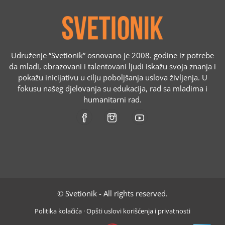
Udruženje “Svetionik” osnovano je 2008. godine iz potrebe
da mladi, obrazovani i talentovani ljudi iskažu svoja znanja i
pokažu inicijativu u cilju poboljšanja uslova življenja. U
fokusu našeg djelovanja su edukacija, rad sa mladima i
humanitarni rad.
© Svetionik - All rights reserved.
Politika kolačića
·
Opšti uslovi korišćenja i privatnosti