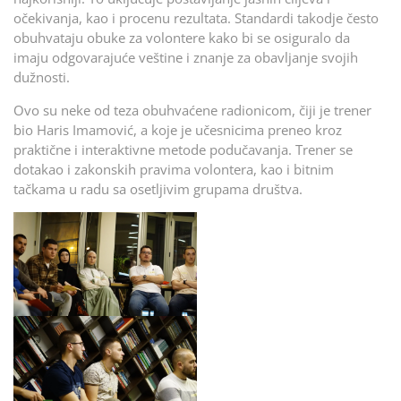
očekivanja, kao i procenu rezultata. Standardi takodje često
obuhvataju obuke za volontere kako bi se osiguralo da
imaju odgovarajuće veštine i znanje za obavljanje svojih
dužnosti.
Ovo su neke od teza obuhvaćene radionicom, čiji je trener
bio Haris Imamović, a koje je učesnicima preneo kroz
praktične i interaktivne metode podučavanja. Trener se
dotakao i zakonskih pravima volontera, kao i bitnim
tačkama u radu sa osetljivim grupama društva.