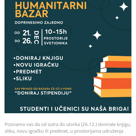
Pozivamo vas da od sutra do utorka (26.12.) donirate knjigu,
sliku, novu igračku ili predmet, u prostorijama udruženja