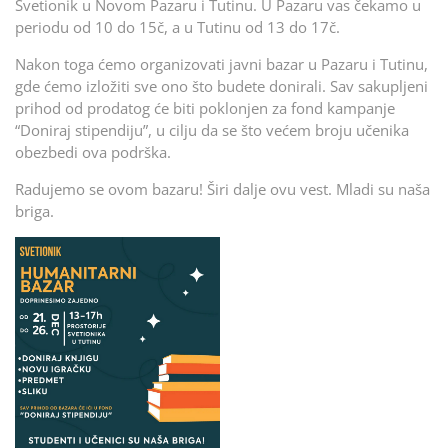
Svetionik u Novom Pazaru i Tutinu. U Pazaru vas čekamo u
periodu od 10 do 15č, a u Tutinu od 13 do 17č.
Nakon toga ćemo organizovati javni bazar u Pazaru i Tutinu,
gde ćemo izložiti sve ono što budete donirali. Sav sakupljeni
prihod od prodatog će biti poklonjen za fond kampanje
“Doniraj stipendiju”, u cilju da se što većem broju učenika
obezbedi ova podrška.
Radujemo se ovom bazaru! Širi dalje ovu vest. Mladi su naša
briga.