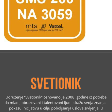
Udruženje “Svetionik” osnovano je 2008. godine iz potrebe
da mladi, obrazovani i talentovani ljudi iskažu svoja znanja i
pokažu inicijativu u cilju poboljšanja uslova življenja. U