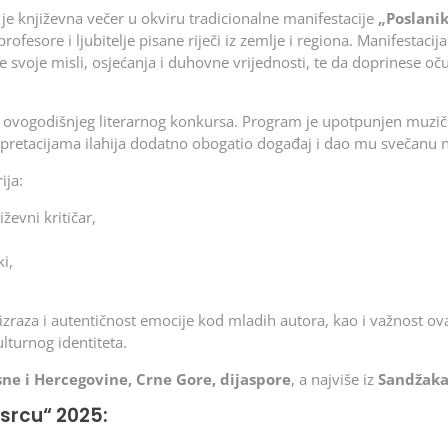
je književna večer u okviru tradicionalne manifestacije
„Poslani
rofesore i ljubitelje pisane riječi iz zemlje i regiona. Manifestacij
e svoje misli, osjećanja i duhovne vrijednosti, te da doprinese oč
ovogodišnjeg literarnog konkursa. Program je upotpunjen muzi
terpretacijama ilahija dodatno obogatio događaj i dao mu svečanu 
ija:
iževni kritičar,
i,
ost izraza i autentičnost emocije kod mladih autora, kao i važnost o
ulturnog identiteta.
ne i Hercegovine, Crne Gore, dijaspore
, a najviše iz
Sandžak
srcu“ 2025: