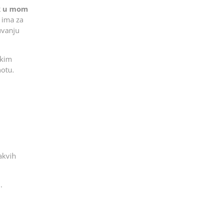
k u mom
a ima za
uvanju
čkim
notu.
vakvih
a
.