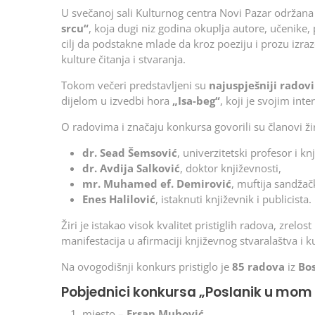
U svečanoj sali Kulturnog centra Novi Pazar održana 
srcu“
, koja dugi niz godina okuplja autore, učenike, p
cilj da podstakne mlade da kroz poeziju i prozu izraz
kulture čitanja i stvaranja.
Tokom večeri predstavljeni su
najuspješniji radovi
dijelom u izvedbi hora
„Isa-beg“
, koji je svojim in
O radovima i značaju konkursa govorili su članovi žir
dr. Sead Šemsović
, univerzitetski profesor i knj
dr. Avdija Salković
, doktor književnosti,
mr. Muhamed ef. Demirović
, muftija sandžačk
Enes Halilović
, istaknuti književnik i publicista.
Žiri je istakao visok kvalitet pristiglih radova, zrel
manifestacija u afirmaciji književnog stvaralaštva i k
Na ovogodišnji konkurs pristiglo je
85 radova
iz
Bos
Pobjednici konkursa „Poslanik u mom 
mjesto –
Ersan Muhović