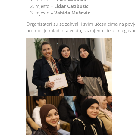
mjesto –
Eldar Ćatibušić
mjesto –
Vahida Mušović
Organizatori su se zahvalili svim učesnicima na povje
promociju mladih talenata, razmjenu ideja i njegovan