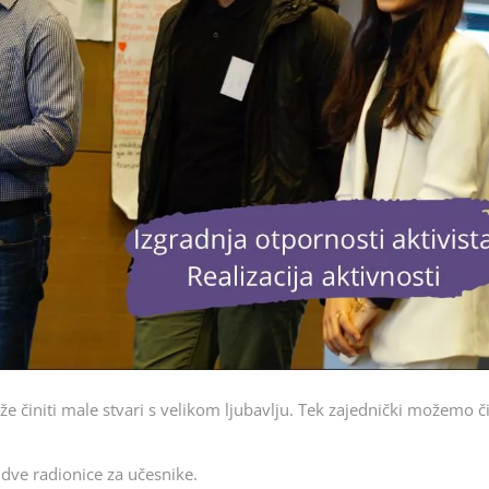
že činiti male stvari s velikom ljubavlju. Tek zajednički možemo či
dve radionice za učesnike.