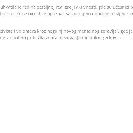
tila je rad na detaljnoj realizaciji aktivnosti, gde su učesnici bi
datke su se učesnici bliže upoznali sa značajem dobro osmišljene ak
ktivista i volontera kroz negu njihovog mentalnog zdravlja”, gde j
me volontera približila značaj negovanja mentalnog zdravlja.