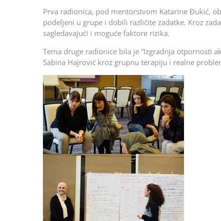
Prva radionica, pod mentorstvom Katarine Đukić, obuhva
podeljeni u grupe i dobili različite zadatke. Kroz za
sagledavajući i moguće faktore rizika.
Tema druge radionice bila je “Izgradnja otpornosti a
Sabina Hajrović kroz grupnu terapiju i realne proble