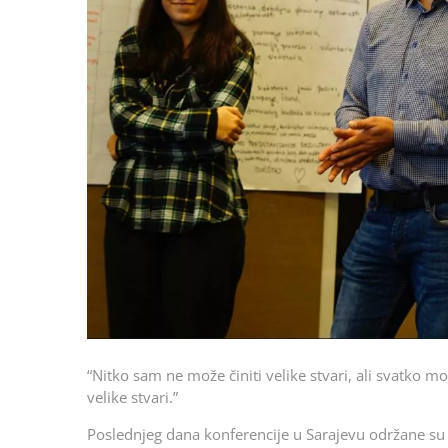
“Nitko sam ne može činiti velike stvari, ali svatko mo
velike stvari.”
Poslednjeg dana konferencije u Sarajevu održane su 