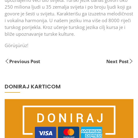
upoznajemo veći dio svijeta. Turski jezik danas govori oko
250 miliona ljudi u 35 zemalja svijeta i po broju ljudi koji ga
govore je šesti u svijetu. Karakterišu ga izuzetna melodičnost
i vokalna harmonija. U našem jeziku ima više od 8000 riječi
turskog porijekla. Kroz učenje turskog jezika cilj kursa je i
bliže upoznavanje turske kulture.
Görüşürüz!
Previous Post
Next Post
DONIRAJ KARTICOM