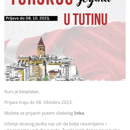
Kurs je besplatan.
Prijave traju do 08. Oktobra 2023.
Možete se prijaviti putem sledećeg
linka
.
Učenje stranog jezika nas uči da bolje razumijemo i