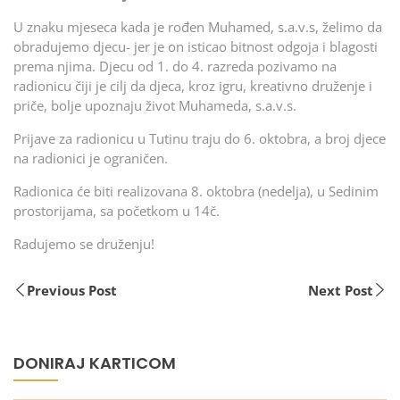
U znaku mjeseca kada je rođen Muhamed, s.a.v.s, želimo da
obradujemo djecu- jer je on isticao bitnost odgoja i blagosti
prema njima. Djecu od 1. do 4. razreda pozivamo na
radionicu čiji je cilj da djeca, kroz igru, kreativno druženje i
priče, bolje upoznaju život Muhameda, s.a.v.s.
Prijave za radionicu u Tutinu traju do 6. oktobra, a broj djece
na radionici je ograničen.
Radionica će biti realizovana 8. oktobra (nedelja), u Sedinim
prostorijama, sa početkom u 14č.
Radujemo se druženju!
Previous Post
Next Post
DONIRAJ KARTICOM