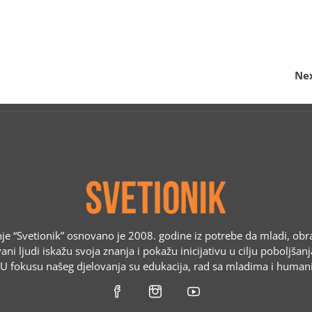
Nex
e “Svetionik” osnovano je 2008. godine iz potrebe da mladi, obr
ani ljudi iskažu svoja znanja i pokažu inicijativu u cilju poboljšan
. U fokusu našeg djelovanja su edukacija, rad sa mladima i humani