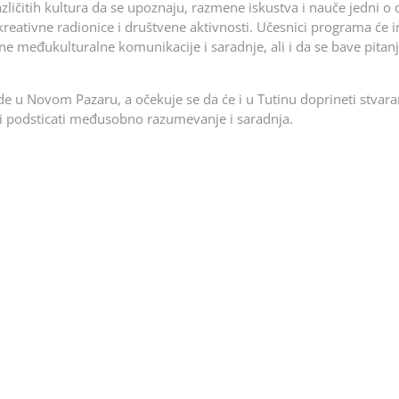
azličitih kultura da se upoznaju, razmene iskustva i nauče jedni o
kreativne radionice i društvene
aktivnosti. Učesnici programa će i
tine međukulturalne komunikacije i saradnje, ali i da se bave pitan
e u Novom Pazaru, a očekuje se da će i u Tutinu doprineti stvara
ti i podsticati međusobno razumevanje i saradnja.