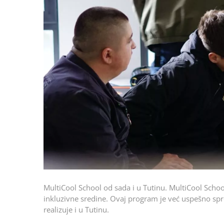
MultiCool School od sada i u Tutinu. MultiCool School
inkluzivne sredine. Ovaj program je već uspešno s
realizuje i u Tutinu.