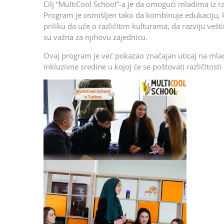
Cilj “MultiCool School”-a je da omogući mladima iz r
Program je osmišljen tako da kombinuje edukaciju, 
priliku da uče o različitim kulturama, da razviju veš
su važna za njihovu zajednicu.
Ovaj program je već pokazao značajan uticaj na mlad
inkluzivne sredine u kojoj će se poštovati različitos