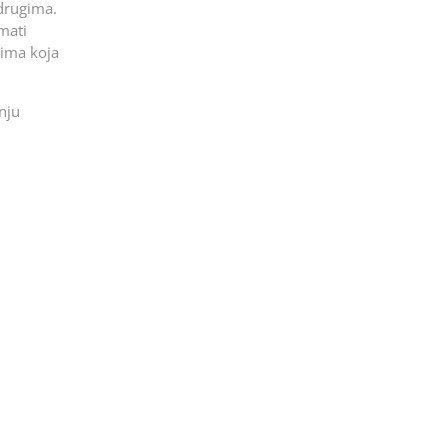
 drugima.
mati
jima koja
nju