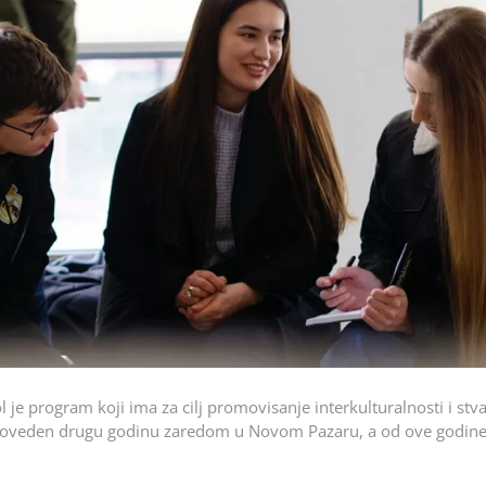
 je program koji ima za cilj promovisanje interkulturalnosti i stv
proveden drugu godinu zaredom u Novom Pazaru, a od ove godine