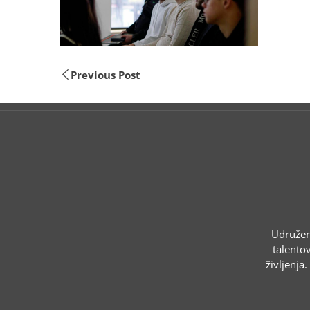
Previous Post
Udruženj
talentov
življenja