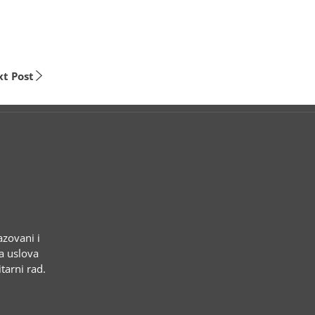
t Post
azovani i
ja uslova
tarni rad.