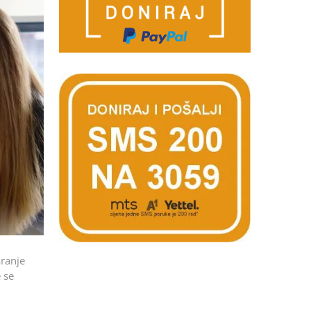
aranje
 se