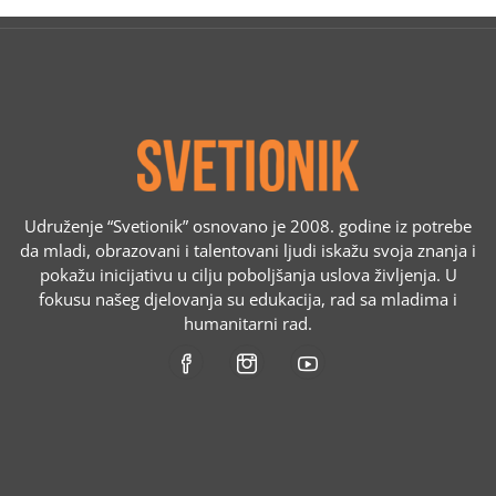
Udruženje “Svetionik” osnovano je 2008. godine iz potrebe
da mladi, obrazovani i talentovani ljudi iskažu svoja znanja i
pokažu inicijativu u cilju poboljšanja uslova življenja. U
fokusu našeg djelovanja su edukacija, rad sa mladima i
humanitarni rad.