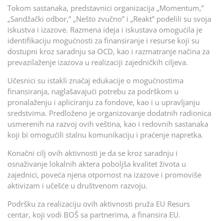
Tokom sastanaka, predstavnici organizacija „Momentum,”
„Sandžački odbor,” „Nešto zvučno” i „Reakt” podelili su svoja
iskustva i izazove. Razmena ideja i iskustava omogućila je
identifikaciju mogućnosti za finansiranje i resurse koji su
dostupni kroz saradnju sa OCD, kao i razmatranje načina za
prevazilaženje izazova u realizaciji zajedničkih ciljeva.
Učesnici su istakli značaj edukacije o mogućnostima
finansiranja, naglašavajući potrebu za podrškom u
pronalaženju i apliciranju za fondove, kao i u upravljanju
sredstvima. Predloženo je organizovanje dodatnih radionica
usmerenih na razvoj ovih veština, kao i redovnih sastanaka
koji bi omogućili stalnu komunikaciju i praćenje napretka.
Konačni cilj ovih aktivnosti je da se kroz saradnju i
osnaživanje lokalnih aktera poboljša kvalitet života u
zajednici, poveća njena otpornost na izazove i promoviše
aktivizam i učešće u društvenom razvoju.
Podršku za realizaciju ovih aktivnosti pruža EU Resurs
centar, koji vodi BOŠ sa partnerima, a finansira EU.