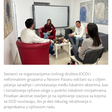
Sastanci sa organizacijama civilnog društva (OCD) i
neformalnim grupama u Novom Pazaru održani su s ciljem
jačanja saradnje i umrežavanja među lokalnim akterima, kao
i osnaživanja njihove uloge u podršci lokalnim inicijativama.
Poseban akcenat stavljen je na ispitivanje izazova sa kojima
se OCD suočavaju, što je deo tekućeg istraživanja o
preprekama u njihovom radu.