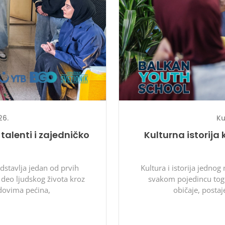
26.
Ku
talenti i zajedničko
Kulturna istorija
dstavlja jedan od prvih
Kultura i istorija jedno
e deo ljudskog života kroz
svakom pojedincu tog n
idovima pećina,
običaje, posta