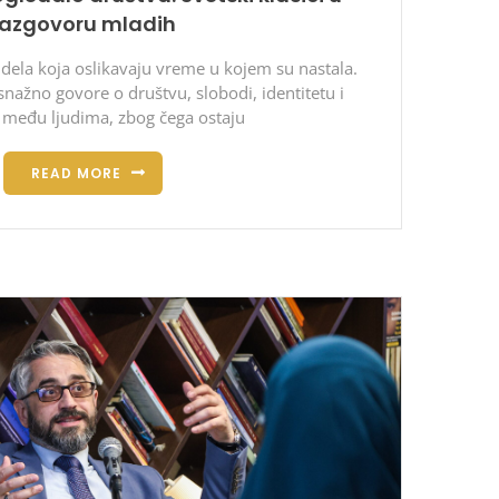
razgovoru mladih
 dela koja oslikavaju vreme u kojem su nastala.
nažno govore o društvu, slobodi, identitetu i
među ljudima, zbog čega ostaju
READ MORE