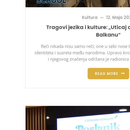
Kultura
12. Maja 20
Tragovi jezika i kulture: „Uticaj
Balkanu“
Reči nikada nisu samo reči; one u sebi nose tr
identiteta i susreta među narodima. Upravo kroz
i njegovog značenja održana je radionica 
READ MORE