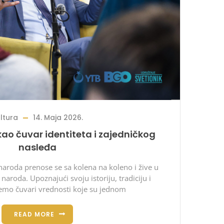
ltura
14. Maja 2026.
 kao čuvar identiteta i zajedničkog
nasleđa
g naroda prenose se sa kolena na koleno i žive u
aroda. Upoznajući svoju istoriju, tradiciju i
jemo čuvari vrednosti koje su jednom
READ MORE