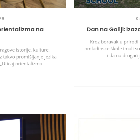
26.
K
 orientalizma na
Dan na Goliji: iz
Kroz boravak u prirodi 
omladinske škole imali su p
agove istorije, kulture,
i da na drugači
 takvo promišljanje jezika
„Uticaj orientalizma