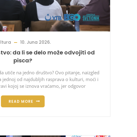
ltura
10. Juna 2026.
tvo: da li se delo može odvojiti od
pisca?
a utiče na jedno društvo? Ovo pitanje, naizgled
 jednoj od najdubljih rasprava o kulturi, moći i
avi kojoj se iznova vraćamo, jer odgovor
READ MORE