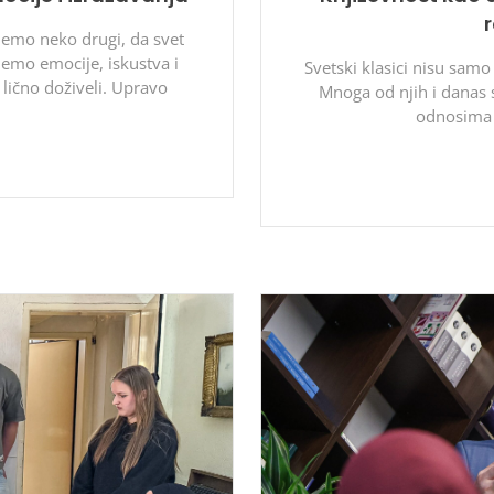
nemo neko drugi, da svet
emo emocije, iskustva i
Svetski klasici nisu samo
lično doživeli. Upravo
Mnoga od njih i danas s
odnosima 