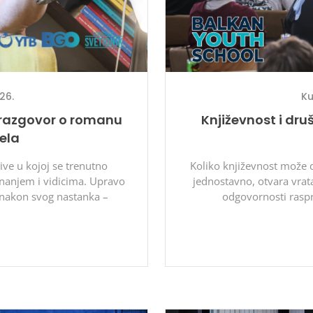
Ku
26.
Književnost i druš
 razgovor o romanu
ela
Koliko književnost može d
ve u kojoj se trenutno
jednostavno, otvara vrata
znanjem i vidicima. Upravo
odgovornosti raspr
 nakon svog nastanka –