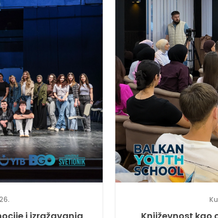
Ku
26.
Književnost kao o
ocije i izražavanja