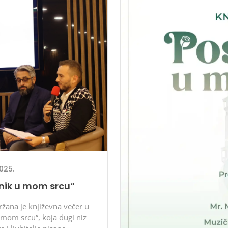
025.
nik u mom srcu“
ržana je književna večer u
 mom srcu“, koja dugi niz