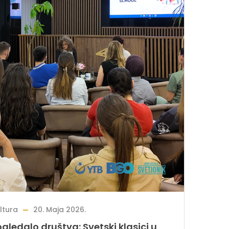
ltura
20. Maja 2026.
gledalo društva: Svetski klasici u