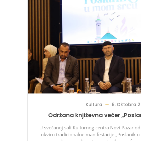
Kultura
9. Oktobra 2
Održana književna večer „Posla
U svečanoj sali Kulturnog centra Novi Pazar od
okviru tradicionalne manifestacije „Poslanik u