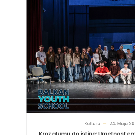
Kultura
24. Maja 20
Kroz glumu do istine: Umetnost em