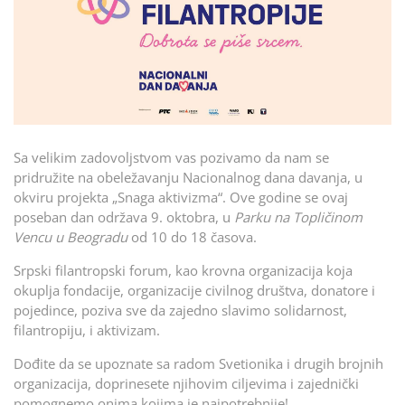
Sa velikim zadovoljstvom vas pozivamo da nam se
pridružite na obeležavanju Nacionalnog dana davanja, u
okviru projekta „Snaga aktivizma“. Ove godine se ovaj
poseban dan održava 9. oktobra, u
Parku na Topličinom
Vencu u Beogradu
od 10 do 18 časova.
Srpski filantropski forum, kao krovna organizacija koja
okuplja fondacije, organizacije civilnog društva, donatore i
pojedince, poziva sve da zajedno slavimo solidarnost,
filantropiju, i aktivizam.
Dođite da se upoznate sa radom Svetionika i drugih brojnih
organizacija, doprinesete njihovim ciljevima i zajednički
pomognemo onima kojima je najpotrebnije!