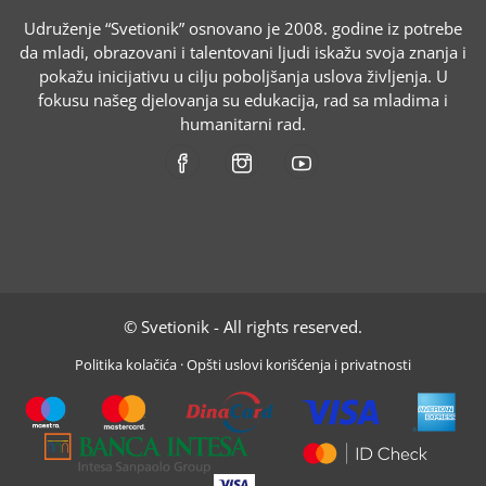
Udruženje “Svetionik” osnovano je 2008. godine iz potrebe
da mladi, obrazovani i talentovani ljudi iskažu svoja znanja i
pokažu inicijativu u cilju poboljšanja uslova življenja. U
fokusu našeg djelovanja su edukacija, rad sa mladima i
humanitarni rad.
© Svetionik - All rights reserved.
Politika kolačića
·
Opšti uslovi korišćenja i privatnosti