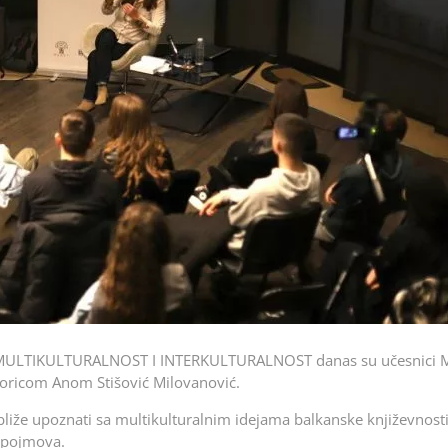
MULTIKULTURALNOST I INTERKULTURALNOST danas su učesnici M
esoricom Anom Stišović Milovanović.
liže upoznati sa multikulturalnim idejama balkanske književnosti
h pojmova.