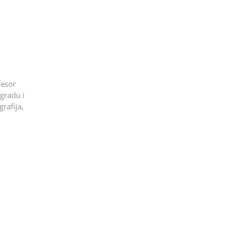
fesor
ogradu i
rafija,