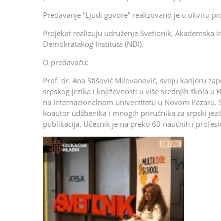
Predavanje “Ljudi govore” realizovano je u okviru pr
Projekat realizuju udruženje Svetionik, Akademska i
Demokratakog Instituta (NDI).
O predavaču:
Prof. dr. Ana Stišović Milovanović, svoju karijeru zap
srpskog jezika i književnosti u više srednjih škola 
na Internacionalnom univerzitetu u Novom Pazaru. Sa
koautor udžbenika i mnogih priručnika za srpski jezik
publikacija. Učesnik je na preko 60 naučnih i profes