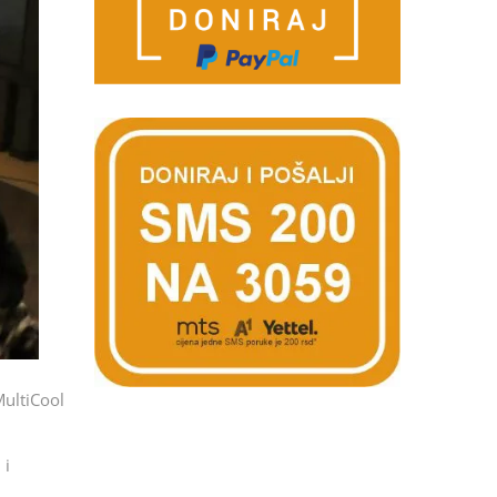
ultiCool
 i