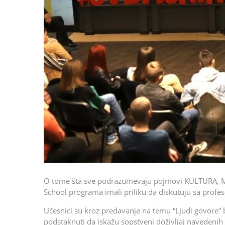
O tome šta sve podrazumevaju pojmovi KULTURA, 
School programa imali priliku da diskutuju sa prof
Učesnici su kroz predavanje na temu “Ljudi govore” b
podstaknuti da iskažu sopstveni doživljaj navedeni