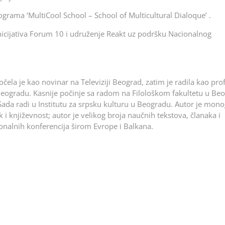
ograma ‘MultiCool School – School of Multicultural Dialoque’ .
nicijativa Forum 10 i udruženje Reakt uz podršku Nacionalnog
očela je kao novinar na Televiziji Beograd, zatim je radila kao pro
u Beogradu. Kasnije počinje sa radom na Filološkom fakultetu u Be
da radi u Institutu za srpsku kulturu u Beogradu. Autor je monog
 i književnost; autor je velikog broja naučnih tekstova, članaka i
ionalnih konferencija širom Evrope i Balkana.