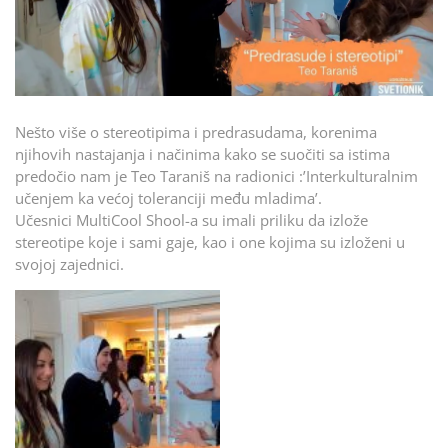
Nešto više o stereotipima i predrasudama, korenima
njihovih nastajanja i načinima kako se suočiti sa istima
predočio nam je Teo Taraniš na radionici :’Interkulturalnim
učenjem ka većoj toleranciji među mladima’.
Učesnici MultiCool Shool-a su imali priliku da izlože
stereotipe koje i sami gaje, kao i one kojima su izloženi u
svojoj zajednici.