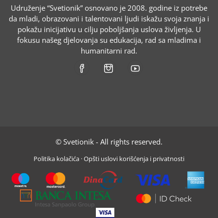
Udruženje “Svetionik” osnovano je 2008. godine iz potrebe
da mladi, obrazovani i talentovani ljudi iskažu svoja znanja i
pokažu inicijativu u cilju poboljšanja uslova življenja. U
fokusu našeg djelovanja su edukacija, rad sa mladima i
humanitarni rad.
© Svetionik - All rights reserved.
Politika kolačića
·
Opšti uslovi korišćenja i privatnosti