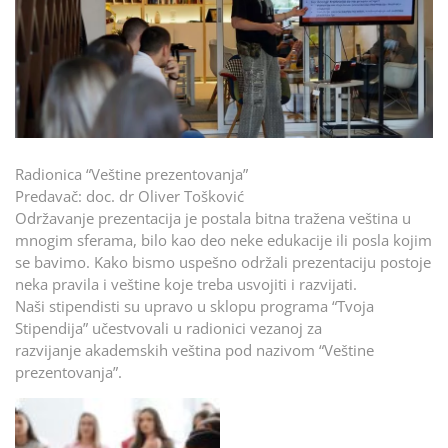
Radionica “Veštine prezentovanja”
Predavač: doc. dr Oliver Tošković
Održavanje prezentacija je postala bitna tražena veština u
mnogim sferama, bilo kao deo neke edukacije ili posla kojim
se bavimo. Kako bismo uspešno održali prezentaciju postoje
neka pravila i veštine koje treba usvojiti i razvijati.
Naši stipendisti su upravo u sklopu programa “Tvoja
Stipendija” učestvovali u radionici vezanoj za
razvijanje akademskih veština pod nazivom “Veštine
prezentovanja”.