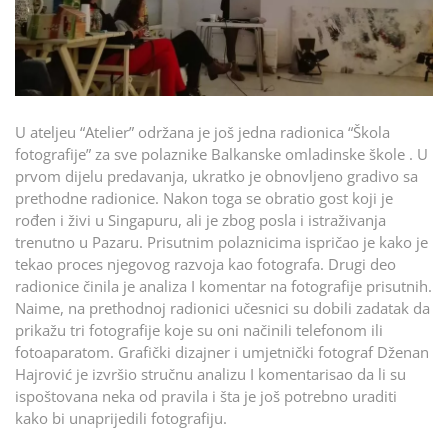
U ateljeu “Atelier” održana je još jedna radionica “Škola
fotografije” za sve polaznike Balkanske omladinske škole . U
prvom dijelu predavanja, ukratko je obnovljeno gradivo sa
prethodne radionice. Nakon toga se obratio gost koji je
rođen i živi u Singapuru, ali je zbog posla i istraživanja
trenutno u Pazaru. Prisutnim polaznicima ispričao je kako je
tekao proces njegovog razvoja kao fotografa. Drugi deo
radionice činila je analiza I komentar na fotografije prisutnih.
Naime, na prethodnoj radionici učesnici su dobili zadatak da
prikažu tri fotografije koje su oni načinili telefonom ili
fotoaparatom. Grafički dizajner i umjetnički fotograf Dženan
Hajrović je izvršio stručnu analizu I komentarisao da li su
ispoštovana neka od pravila i šta je još potrebno uraditi
kako bi unaprijedili fotografiju.