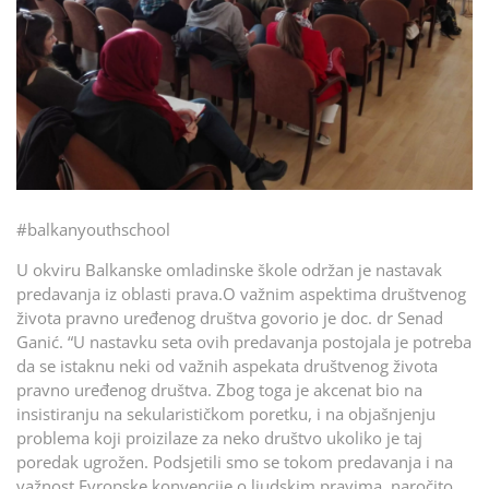
#balkanyouthschool
U okviru Balkanske omladinske škole održan je nastavak
predavanja iz oblasti prava.O važnim aspektima društvenog
života pravno uređenog društva govorio je doc. dr Senad
Ganić. “U nastavku seta ovih predavanja postojala je potreba
da se istaknu neki od važnih aspekata društvenog života
pravno uređenog društva. Zbog toga je akcenat bio na
insistiranju na sekularističkom poretku, i na objašnjenju
problema koji proizilaze za neko društvo ukoliko je taj
poredak ugrožen. Podsjetili smo se tokom predavanja i na
važnost Evropske konvencije o ljudskim pravima, naročito