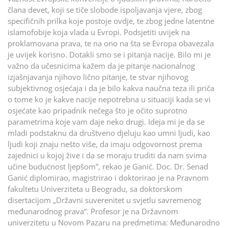
člana devet, koji se tiče slobode ispoljavanja vjere, zbog
specifičnih prilka koje postoje ovdje, te zbog jedne latentne
islamofobije koja vlada u Evropi. Podsjetiti uvijek na
proklamovana prava, te na ono na šta se Evropa obavezala
je uvijek korisno. Dotakli smo se i pitanja nacije. Bilo mi je
važno da učesnicima kažem da je pitanje nacionalnog
izjašnjavanja njihovo lično pitanje, te stvar njihovog
subjektivnog osjećaja i da je bilo kakva naučna teza ili priča
o tome ko je kakve nacije nepotrebna u situaciji kada se vi
osjećate kao pripadnik nečega što je očito suprotno
parametrima koje vam daje neko drugi. Ideja mi je da se
mladi podstaknu da društveno djeluju kao umni ljudi, kao
ljudi koji znaju nešto više, da imaju odgovornost prema
zajednici u kojoj žive i da se moraju truditi da nam svima
učine budućnost ljepšom”, rekao je Ganić. Doc. Dr. Senad
Ganić diplomirao, magistrirao i doktorirao je na Pravnom
fakultetu Univerziteta u Beogradu, sa doktorskom
disertacijom „Državni suverenitet u svjetlu savremenog
međunarodnog prava“. Profesor je na Državnom
univerzitetu u Novom Pazaru na predmetima: Međunarodno