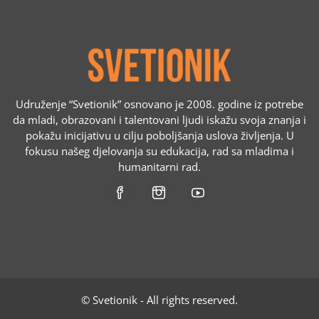
Udruženje “Svetionik” osnovano je 2008. godine iz potrebe
da mladi, obrazovani i talentovani ljudi iskažu svoja znanja i
pokažu inicijativu u cilju poboljšanja uslova življenja. U
fokusu našeg djelovanja su edukacija, rad sa mladima i
humanitarni rad.
© Svetionik - All rights reserved.