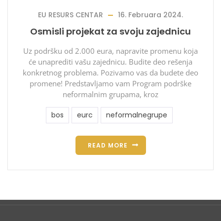
EU RESURS CENTAR
16. Februara 2024.
Osmisli projekat za svoju zajednicu
Uz podršku od 2.000 eura, napravite promenu koja
će unaprediti vašu zajednicu. Budite deo rešenja
konkretnog problema. Pozivamo vas da budete deo
promene! Predstavljamo vam Program podrške
neformalnim grupama, kroz
bos
eurc
neformalnegrupe
READ MORE