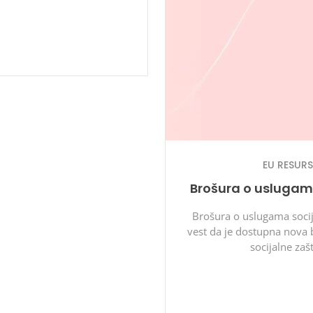
EU RESUR
Brošura o uslugam
Brošura o uslugama soci
vest da je dostupna nova
socijalne za