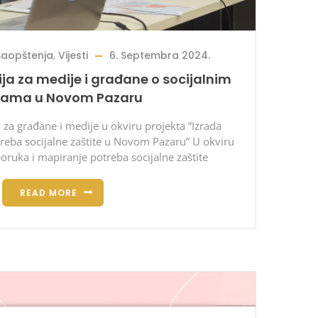
Saopštenja
,
Vijesti
6. Septembra 2024.
ja za medije i građane o socijalnim
gama u Novom Pazaru
 za građane i medije u okviru projekta “Izrada
reba socijalne zaštite u Novom Pazaru” U okviru
oruka i mapiranje potreba socijalne zaštite
READ MORE