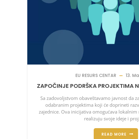
EU RESURS CENTAR
13. Ma
ZAPOČINJE PODRŠKA PROJEKTIMA 
Sa zadovoljstvom obaveštavamo javnost da 
odabranim projektima koji će doprineti razv
zajednice. Ova inicijativa omogućava lokalni
realizuju svoje ideje i pro
READ MORE