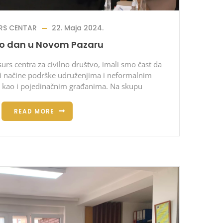
RS CENTAR
22. Maja 2024.
fo dan u Novom Pazaru
surs centra za civilno društvo, imali smo čast da
i načine podrške udruženjima i neformalnim
, kao i pojedinačnim građanima. Na skupu
READ MORE