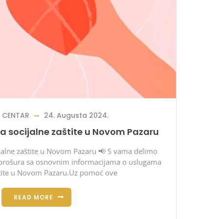
S CENTAR
24. Augusta 2024.
a socijalne zaštite u Novom Pazaru
jalne zaštite u Novom Pazaru 📢 S vama delimo
 brošura sa osnovnim informacijama o uslugama
štite u Novom Pazaru.Uz pomoć ove
READ MORE