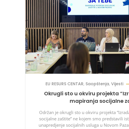
EU RESURS CENTAR
,
Saopštenja
,
Vijesti
Okrugli sto u okviru projekta ”I
mapiranja socijalne z
Održan je okrugli sto u okviru projekta “Izra
socijalne zaštite” ne kojem smo predstavili is
unapredjenje socijalnih usluga u Novom Pazaru