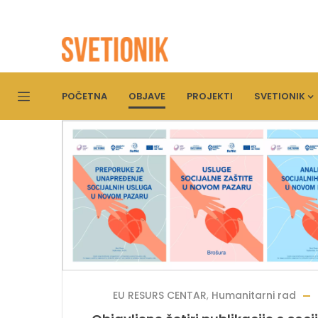
POČETNA
OBJAVE
PROJEKTI
SVETIONIK
EU RESURS CENTAR
,
Humanitarni rad