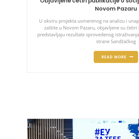
Objavljene četiri publikacije o so
Novom Pazaru
U okviru projekta usmerenog na analizu i unap
zaštite u Novom Pazaru, objavljene su četiri 
predstavljaju rezultate sprovedenog istraživanja
strane Sandžačkog
READ MORE