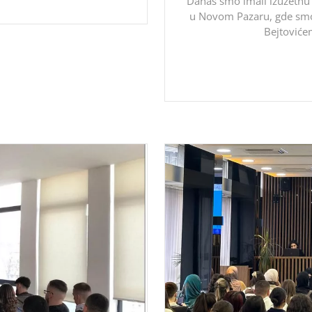
Danas smo imali izuzetnu č
u Novom Pazaru, gde smo
Bejtoviće