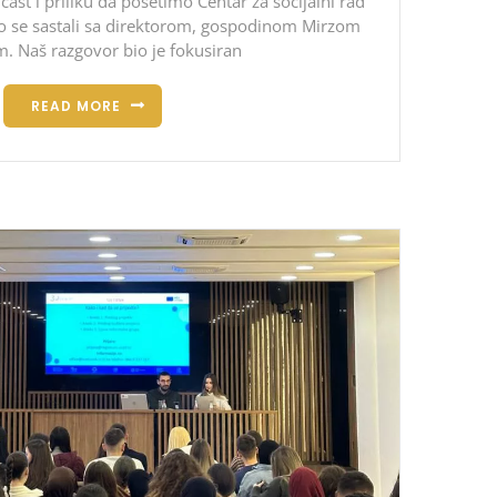
ast i priliku da posetimo Centar za socijalni rad
 se sastali sa direktorom, gospodinom Mirzom
m. Naš razgovor bio je fokusiran
READ MORE