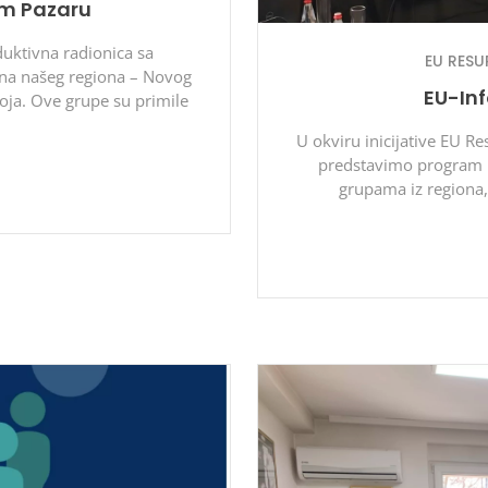
om Pazaru
uktivna radionica sa
EU RESU
ina našeg regiona – Novog
EU-In
iboja. Ove grupe su primile
U okviru inicijative EU Re
predstavimo program 
grupama iz regiona