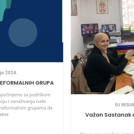
ja 2024.
NEFORMALNIH GRUPA
započinjemo sa podrškom
oju i osnaživanju naše
EU RESU
m neformalnim grupama da
Važan Sastanak u
jekte