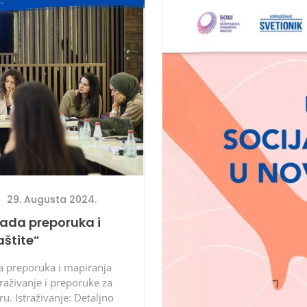
29. Augusta 2024.
zrada preporuka i
aštite”
da preporuka i mapiranja
traživanje i preporuke za
. Istraživanje: Detaljno