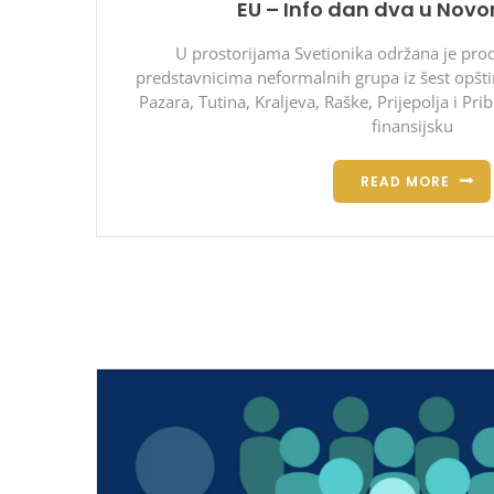
EU – Info dan dva u Nov
U prostorijama Svetionika održana je prod
predstavnicima neformalnih grupa iz šest opšt
Pazara, Tutina, Kraljeva, Raške, Prijepolja i Pr
finansijsku
READ MORE