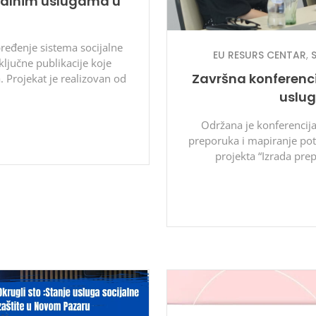
cijalnim uslugama u
ređenje sistema socijalne
EU RESURS CENTAR
,
ključne publikacije koje
Završna konferenci
. Projekat je realizovan od
uslu
Održana je konferencija
preporuka i mapiranje pot
projekta “Izrada prep