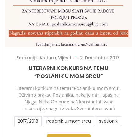
Edukacija
,
Kultura
,
Vijesti
2. Decembra 2017.
LITERARNI KONKURS NA TEMU
“POSLANIK U MOM SRCU”
Literarni konkurs na temu “Poslanik u mom srcu”.
Oživimo praksu Poslanika, neka je mir i spas na
Njega. Neka On bude naš konstantni izvor
inspiracije, snage i života. Svi zainteresovani
2017/2018
Poslanik u mom srcu
svetionik