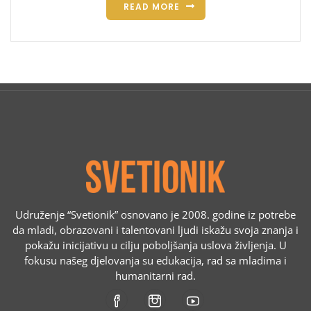
READ MORE
Udruženje “Svetionik” osnovano je 2008. godine iz potrebe
da mladi, obrazovani i talentovani ljudi iskažu svoja znanja i
pokažu inicijativu u cilju poboljšanja uslova življenja. U
fokusu našeg djelovanja su edukacija, rad sa mladima i
humanitarni rad.