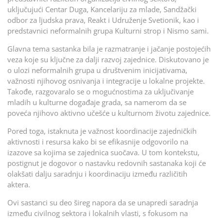
uključujući Centar Duga, Kancelariju za mlade, Sandžački
odbor za ljudska prava, Reakt i Udruženje Svetionik, kao i
predstavnici neformalnih grupa Kulturni strop i Nismo sami.
Glavna tema sastanka bila je razmatranje i jačanje postojećih
veza koje su ključne za dalji razvoj zajednice. Diskutovano je
o ulozi neformalnih grupa u društvenim inicijativama,
važnosti njihovog osnivanja i integracije u lokalne projekte.
Takođe, razgovaralo se o mogućnostima za uključivanje
mladih u kulturne događaje grada, sa namerom da se
poveća njihovo aktivno učešće u kulturnom životu zajednice.
Pored toga, istaknuta je važnost koordinacije zajedničkih
aktivnosti i resursa kako bi se efikasnije odgovorilo na
izazove sa kojima se zajednica suočava. U tom kontekstu,
postignut je dogovor o nastavku redovnih sastanaka koji će
olakšati dalju saradnju i koordinaciju između različitih
aktera.
Ovi sastanci su deo šireg napora da se unapredi saradnja
između civilnog sektora i lokalnih vlasti, s fokusom na