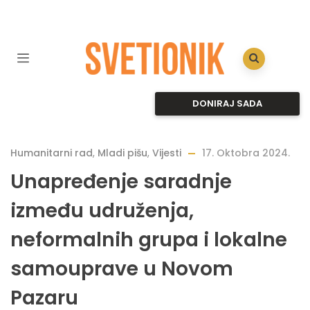
DONIRAJ SADA
Humanitarni rad
,
Mladi pišu
,
Vijesti
17. Oktobra 2024.
Unapređenje saradnje
između udruženja,
neformalnih grupa i lokalne
samouprave u Novom
Pazaru