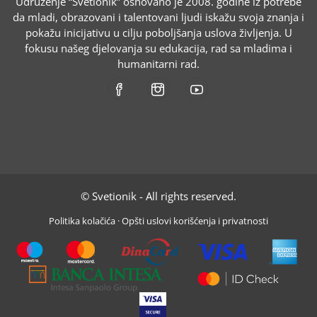
Udruženje “Svetionik” osnovano je 2008. godine iz potrebe
da mladi, obrazovani i talentovani ljudi iskažu svoja znanja i
pokažu inicijativu u cilju poboljšanja uslova življenja. U
fokusu našeg djelovanja su edukacija, rad sa mladima i
humanitarni rad.
© Svetionik - All rights reserved.
Politika kolačića
·
Opšti uslovi korišćenja i privatnosti