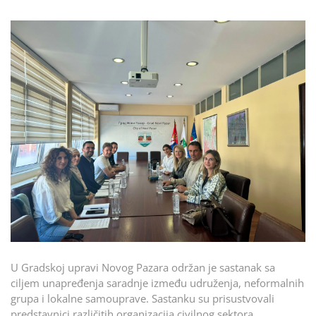
U Gradskoj upravi Novog Pazara održan je sastanak sa
ciljem unapređenja saradnje između udruženja, neformalnih
grupa i lokalne samouprave. Sastanku su prisustvovali
predstavnici različitih organizacija civilnog sektora,