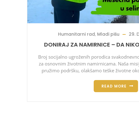
Humanitarni rad
,
Mladi pišu
29. 
DONIRAJ ZA NAMIRNICE – DA NIK
Broj socijalno ugroženih porodica svakodnevno 
za osnovnim životnim namirnicama. Naša misi
pružimo podršku, olakšamo teške životne oko
READ MORE