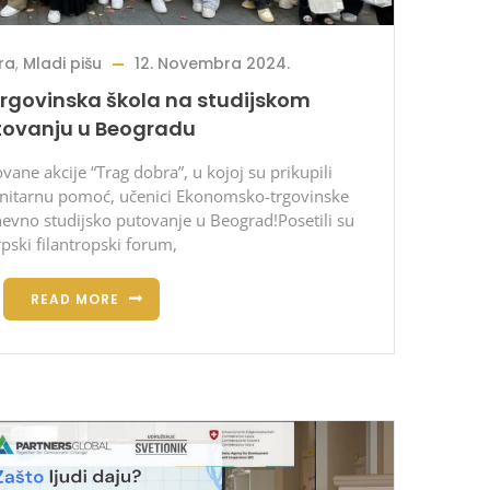
ra
,
Mladi pišu
12. Novembra 2024.
rgovinska škola na studijskom
tovanju u Beogradu
ane akcije “Trag dobra”, u kojoj su prikupili
nitarnu pomoć, učenici Ekonomsko-trgovinske
nevno studijsko putovanje u Beograd!Posetili su
rpski filantropski forum,
READ MORE