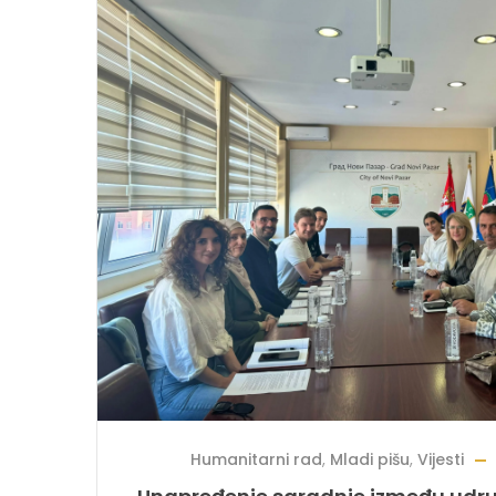
Humanitarni rad
,
Mladi pišu
,
Vijesti