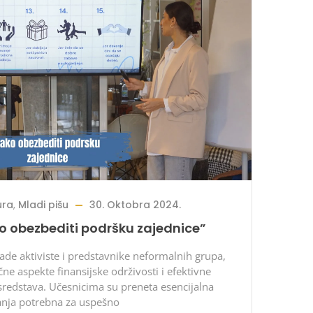
ura
,
Mladi pišu
30. Oktobra 2024.
o obezbediti podršku zajednice”
de aktiviste i predstavnike neformalnih grupa,
čne aspekte finansijske održivosti i efektivne
 sredstava. Učesnicima su preneta esencijalna
anja potrebna za uspešno