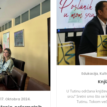
Edukacija
,
Kult
Knji
U Tutinu održana knjiž
srcu” Sretni smo što se
17. Oktobra 2024.
Tutinu. Tokom več