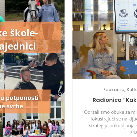
Edukacija
,
Kult
Radionica “Kak
Održali smo obuke za mla
fokusirajući se na klju
strategije prikupljanja
zn