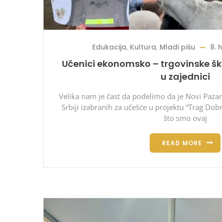
Edukacija
,
Kultura
,
Mladi pišu
8.
Učenici ekonomsko – trgovinske šk
u zajednici
Velika nam je čast da podelimo da je Novi Pazar
Srbiji izabranih za učešće u projektu “Trag Do
što smo ovaj
READ MORE