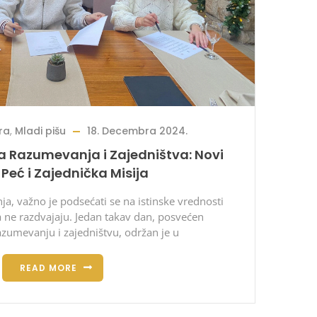
ra
,
Mladi pišu
18. Decembra 2024.
a Razumevanja i Zajedništva: Novi
 Peć i Zajednička Misija
ja, važno je podsećati se na istinske vrednosti
a ne razdvajaju. Jedan takav dan, posvećen
azumevanju i zajedništvu, održan je u
READ MORE