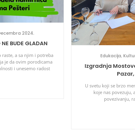
Decembra 2024.
O NE BUDE GLADAN
raste, a sa njim i potreba
Edukacija
,
Kultu
ja je da ovim porodicama
Izgradnja Mostov
lnosti i unesemo radost
Pazar,
U svetu koji se brzo men
koje nas povezuju, 
povezivanju, r