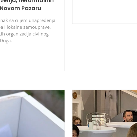
ženja, neformalnih
u Novom Pazaru
anak sa ciljem unapređenja
a i lokalne samouprave.
tih organizacija civilnog
 Duga,