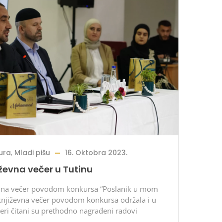
ura
,
Mladi pišu
16. Oktobra 2023.
ževna večer u Tutinu
evna večer povodom konkursa “Poslanik u mom
 književna večer povodom konkursa održala i u
eri čitani su prethodno nagrađeni radovi