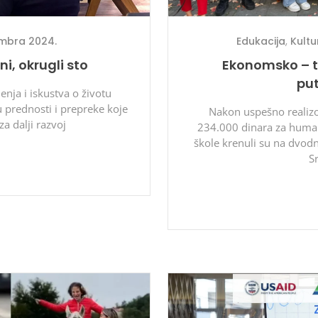
mbra 2024.
Edukacija
,
Kultu
ni, okrugli sto
Ekonomsko – t
pu
enja i iskustva o životu
 prednosti i prepreke koje
Nakon uspešno realizov
a dalji razvoj
234.000 dinara za huma
škole krenuli su na dvod
S