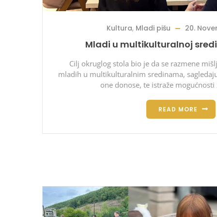
Kultura
,
Mladi pišu
20. Nove
Mladi u multikulturalnoj sredi
Cilj okruglog stola bio je da se razmene mišlj
mladih u multikulturalnim sredinama, sagledaju
one donose, te istraže mogućnosti z
READ MORE