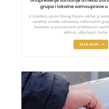
Unapređenje saradnje između udru
grupa i lokalne samouprave 
U Gradskoj upravi Novog Pazara održan je sast
saradnje između udruženja, neformalnih grup
Sastanku su prisustvovali predstavnici različi
sektora, uključujući Centar
READ MORE