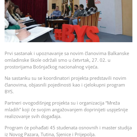
Prvi sastanak i upoznavanje sa novim članovima Balkanske
omladinske škole održali smo u četvrtak, 27. 02. u
prostorijama Bošnjačkog nacionalnog vijeća.
Na sastanku su se koordinatori projekta predstavili novim
članovima, objasnili pojedinosti kao i cjelokupni program
BYS.
Partneri ovogodišnjeg projekta su i organizacija “Mreža
mladih” koji će svojim angažovanjem doprinijeti uspješnije
realizovanje svih događaja.
Program će pohađati 45 studenata osnovnih i master studija
iz Novog Pazara, Tutina, Sjenice i Prijepolja.