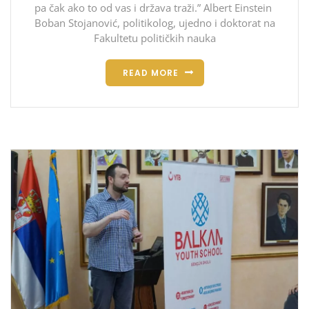
pa čak ako to od vas i država traži.” Albert Einstein
Boban Stojanović, politikolog, ujedno i doktorat na
Fakultetu političkih nauka
READ MORE