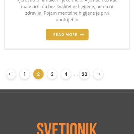
male učili da bez kvalitetne higijene, nema ni
zdravlja. Pojam mentalne higijene je prvi
upotrijebio
READ MORE
1
2
3
4
...
20